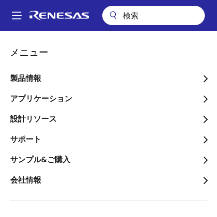
メ
イ
A
ン
Main
コ
会社案内
ニュースルーム
navigation
メニュー
ン
インターシル、宇宙産業初の耐放射線クワッド電源シーケンサを発表
パ
テ
ン
インターシル、宇宙産業初
ン
製品情報
ツ
く
の耐放射線クワッド電源シ
に
アプリケーション
ず
ーケンサを発表
移
設計リソース
動
ISL7x321SEH、FPGA電源レールの堅牢
サポート
なシーケンシングを実現
サンプル&ご購入
会社情報
2017年11月8日