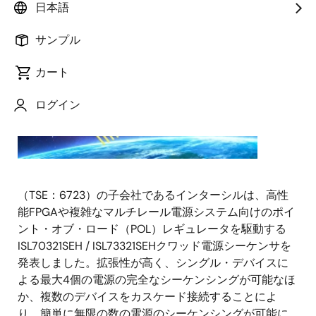
ルネサ
日本語
ス エレ
サンプル
クトロ
ニクス
カート
株式会
社
ログイン
（TSE：6723）の子会社であるインターシルは、高性
能FPGAや複雑なマルチレール電源システム向けのポイ
ント・オブ・ロード（POL）レギュレータを駆動する
ISL70321SEH / ISL73321SEHクワッド電源シーケンサを
発表しました。拡張性が高く、シングル・デバイスに
よる最大4個の電源の完全なシーケンシングが可能なほ
か、複数のデバイスをカスケード接続することによ
り、簡単に無限の数の電源のシーケンシングが可能に