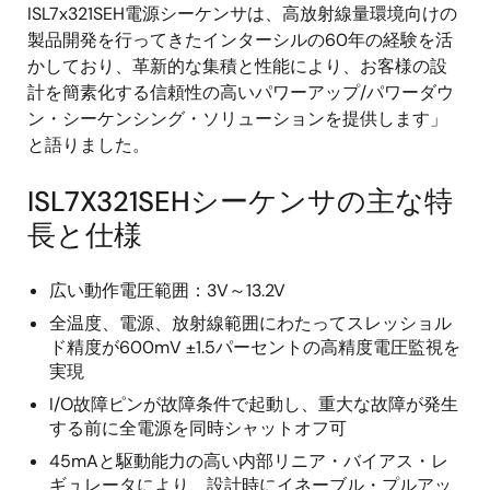
ISL7x321SEH電源シーケンサは、高放射線量環境向けの
製品開発を行ってきたインターシルの60年の経験を活
かしており、革新的な集積と性能により、お客様の設
計を簡素化する信頼性の高いパワーアップ/パワーダウ
ン・シーケンシング・ソリューションを提供します」
と語りました。
ISL7X321SEHシーケンサの主な特
長と仕様
広い動作電圧範囲：3V～13.2V
全温度、電源、放射線範囲にわたってスレッショル
ド精度が600mV ±1.5パーセントの高精度電圧監視を
実現
I/O故障ピンが故障条件で起動し、重大な故障が発生
する前に全電源を同時シャットオフ可
45mAと駆動能力の高い内部リニア・バイアス・レ
ギュレータにより、設計時にイネーブル・プルアッ