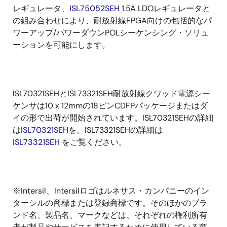
レギュレータ、
ISL75052SEH
1.5A LDOレギュレータと
の組み合わせにより、耐放射線FPGA向けの包括的なパ
ワーアップ/パワーダウンPOLシーケンシング・ソリュ
ーションを可能にします。
ISL70321SEHとISL73321SEH耐放射線クワッド電源シー
ケンサは10 x 12mmの18ピンCDFPパッケージまたはダ
イの形で出荷が開始されています。ISL70321SEHの詳細
は
ISL70321SEH
を、ISL73321SEHの詳細は
ISL73321SEH
をご覧ください。
※Intersil、Intersilロゴはルネサス・カンパニーのイン
ターシルの商標または登録商標です。そのほかのブラ
ンド名、製品名、マークなどは、それぞれの権利所有