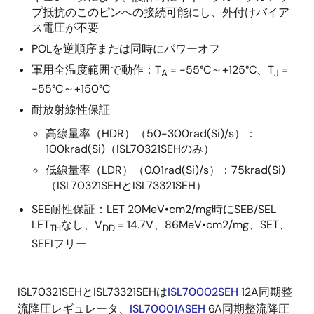
プ抵抗のこのピンへの接続可能にし、外付けバイア
ス電圧が不要
POLを逆順序または同時にパワーオフ
軍用全温度範囲で動作：T
= -55°C～+125°C、T
=
A
J
-55°C～+150°C
耐放射線性保証
高線量率（HDR）（50-300rad(Si)/s）：
100krad(Si)（ISL70321SEHのみ）
低線量率（LDR）（0.01rad(Si)/s）：75krad(Si)
（ISL70321SEHとISL73321SEH）
SEE耐性保証：LET 20MeV•cm2/mg時にSEB/SEL
LET
なし、V
= 14.7V、86MeV•cm2/mg、SET、
TH
DD
SEFIフリー
ISL70321SEHとISL73321SEHは
ISL70002SEH
12A同期整
流降圧レギュレータ、
ISL70001ASEH
6A同期整流降圧