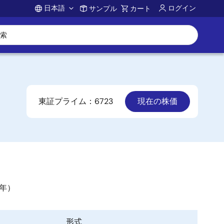
日本語
ログイン
サンプル
カート
Account
東証プライム：6723
現在の株価
9年）
形式