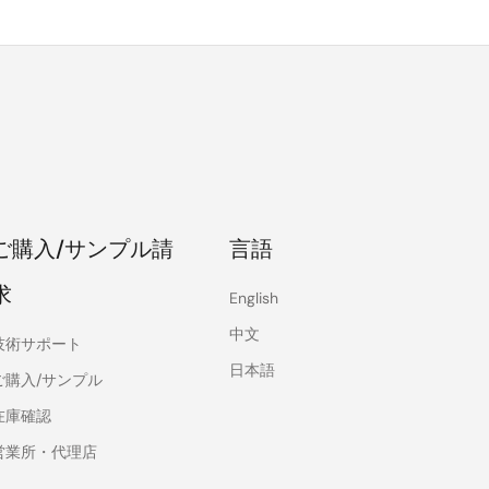
ご購入/サンプル請
言語
求
English
中文
技術サポート
日本語
ご購入/サンプル
在庫確認
営業所・代理店