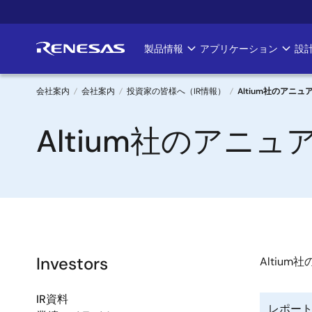
メ
イ
ン
製品情報
アプリケーション
設
Main
コ
ン
navigation
テ
会社案内
会社案内
投資家の皆様へ（IR情報）
Altium社のアニ
ン
パ
ツ
Altium社のアニ
に
ン
移
く
動
ず
Investors
Altiu
IR資料
レポー