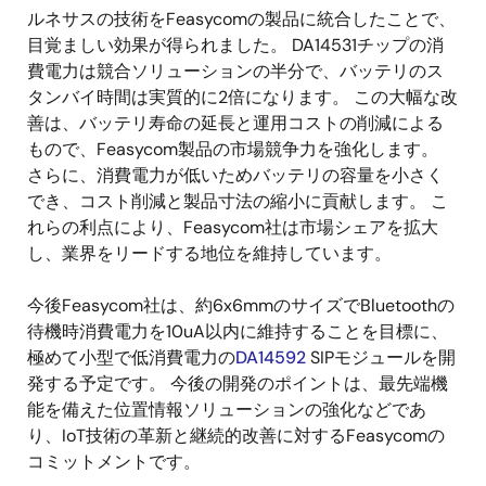
ルネサスの技術をFeasycomの製品に統合したことで、
目覚ましい効果が得られました。 DA14531チップの消
費電力は競合ソリューションの半分で、バッテリのス
タンバイ時間は実質的に2倍になります。 この大幅な改
善は、バッテリ寿命の延長と運用コストの削減による
もので、Feasycom製品の市場競争力を強化します。
さらに、消費電力が低いためバッテリの容量を小さく
でき、コスト削減と製品寸法の縮小に貢献します。 こ
れらの利点により、Feasycom社は市場シェアを拡大
し、業界をリードする地位を維持しています。
今後Feasycom社は、約6x6mmのサイズでBluetoothの
待機時消費電力を10uA以内に維持することを目標に、
極めて小型で低消費電力の
DA14592
SIPモジュールを開
発する予定です。 今後の開発のポイントは、最先端機
能を備えた位置情報ソリューションの強化などであ
り、IoT技術の革新と継続的改善に対するFeasycomの
コミットメントです。