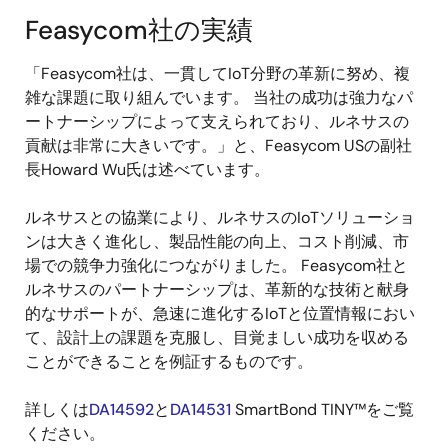
Feasycom社の実績
「Feasycom社は、一貫してIoT分野の革新に努め、複
雑な課題に取り組んでいます。 当社の成功は強力なパ
ートナーシップによって支えられており、ルネサスの
貢献は非常に大きいです。」と、Feasycom USの副社
長Howard Wu氏は述べています。
ルネサスとの協業により、ルネサスのIoTソリューショ
ンは大きく進化し、製品性能の向上、コスト削減、市
場での競争力強化につながりました。 Feasycom社と
ルネサスのパートナーシップは、革新的な技術と献身
的なサポートが、急速に進化するIoTと位置情報におい
て、設計上の課題を克服し、目覚ましい成功を収める
ことができることを例証するものです。
詳しくは
DA14592
と
DA14531
SmartBond TINY™をご覧
ください。