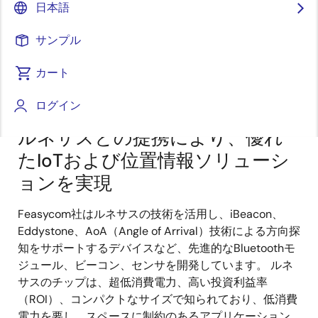
日本語
回路、アンテナ、ソフトウェア、アーキテクチャ、ア
プリ、クラウドサービスを含む包括的な開発・設計サ
サンプル
ービスを提供しています。 同社のグローバルな販売・
技術サポートネットワークは、米国、EU、日本、韓
カート
国、インドにまたがり、多様な顧客層に対する強固な
ソリューションを保証しています。
ログイン
ルネサスとの提携により、優れ
たIoTおよび位置情報ソリューシ
ョンを実現
Feasycom社はルネサスの技術を活用し、iBeacon、
Eddystone、AoA（Angle of Arrival）技術による方向探
知をサポートするデバイスなど、先進的なBluetoothモ
ジュール、ビーコン、センサを開発しています。 ルネ
サスのチップは、超低消費電力、高い投資利益率
（ROI）、コンパクトなサイズで知られており、低消費
電力を要し、スペースに制約のあるアプリケーション