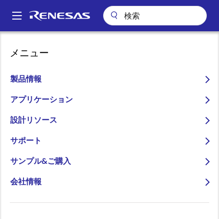
メ
イ
A
ン
Main
コ
会社案内
会社案内
お客様の成功事例
navigation
メニュー
ン
ワイヤレス接続におけるお客様の成功事例
パ
Feasycom社がルネサスの技術でIoTソリューションを強化
テ
ン
ン
製品情報
Feasycom社がルネサスの
ツ
く
技術でIoTソリューション
に
アプリケーション
ず
移
を強化
設計リソース
動
サポート
サンプル&ご購入
会社情報
コミュニケーションを容易かつ自由に。 これは、
Bluetooth、Wi-Fi、IoTモジュールとソリューションの
リーディングプロバイダーである
Feasycom
社のコアバ
リューです。 研究開発に重点を置くFeasycom社は、