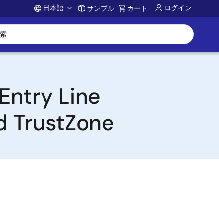
日本語
ログイン
サンプル
カート
Account
ntry Line
d TrustZone