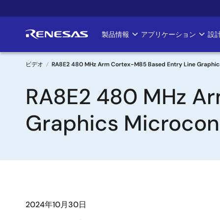
メ
イ
ン
製品情報
アプリケーション
設
Main
コ
ン
navigation
テ
ビデオ
RA8E2 480 MHz Arm Cortex-M85 Based Entry Line Graphics 
ン
パ
RA8E2 480 MHz Ar
ツ
に
ン
移
Graphics Microcont
く
動
ず
2024年10月30日