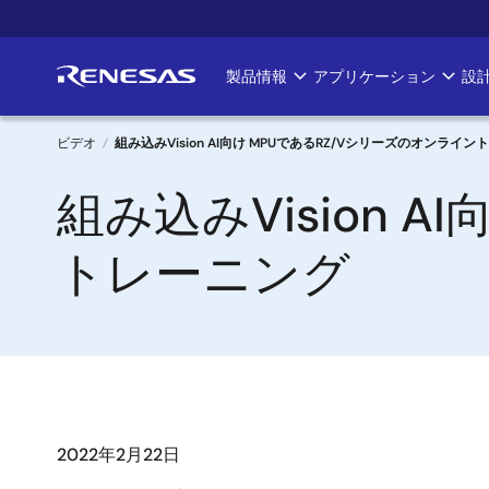
メ
イ
ン
製品情報
アプリケーション
設
Main
コ
ン
navigation
テ
ビデオ
組み込みVision AI向け MPUであるRZ/Vシリーズのオンライ
ン
パ
組み込みVision 
ツ
に
ン
移
トレーニング
く
動
ず
2022年2月22日