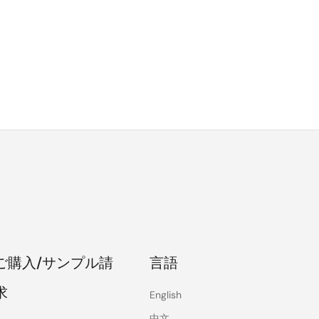
ご購入/サンプル請
言語
求
English
中文