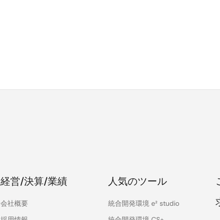
経営/決算/業績
人気のツール
会社概要
統合開発環境 e² studio
採用情報
統合開発環境 CS+