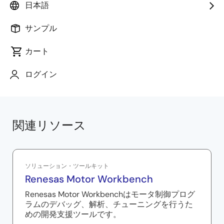
日本語
チャネル同士の演算、演算値だけの表示も可能
サンプル
対応演算：遅延、正弦、余弦、正接、逆正接、平方
根、べき乗、乗算、除算、加算、減算
カート
ログイン
関連リソース
ソリューション・ツールキット
Renesas Motor Workbench
Renesas Motor Workbenchはモータ制御プログ
ラムのデバッグ、解析、チューニングを行うた
めの開発支援ツールです。