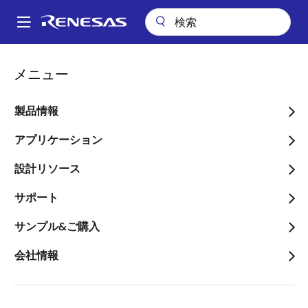
メ
イ
A
ン
Main
コ
ビデオ
Motor Workbench (Analyzer)：Math機能
navigation
メニュー
ン
パ
Motor Workbench
テ
ン
ン
製品情報
(Analyzer)：Math機能
ツ
く
に
アプリケーション
ず
移
設計リソース
動
2022年8月5日
サポート
このビデオについて
サンプル&ご購入
会社情報
波形表示した変数にユーザー設定の演算波形を追加表
示！
チャネルの値に各種の演算をした波形を表示