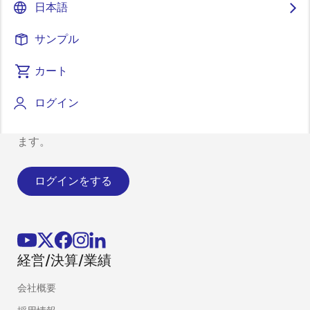
日本語
サンプル
カート
最新情報のお知らせについて
ログイン
製品やソリューションの最新情報をメールでお届けし
ます。
ログインをする
経営/決算/業績
会社概要