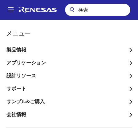
メ
イ
A
ン
Main
コ
ビデオ
navigation
メニュー
ン
Infra, Industrial and IoT strategy (同時通訳音声) - ルネサス アナリス
パ
トデー
テ
ン
ン
製品情報
Infra, Industrial and IoT
ツ
く
strategy (同時通訳音声) -
に
アプリケーション
ず
移
ルネサス アナリストデー
設計リソース
動
サポート
サンプル&ご購入
2020年2月21日
会社情報
このビデオについて
ルネサスは2020年2月17日、セルサイド・アナリスト