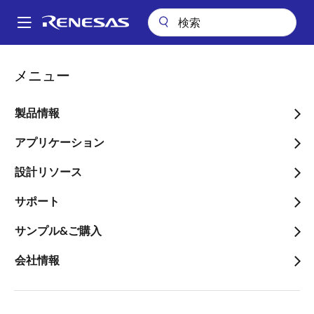
メ
イ
A
ン
Main
コ
ビデオ
Corporate strategy - ルネサス アナリストデー
navigation
メニュー
ン
パ
Corporate strategy - ルネ
テ
ン
ン
製品情報
サス アナリストデー
ツ
く
に
アプリケーション
ず
移
設計リソース
動
2020年2月21日
サポート
このビデオについて
サンプル&ご購入
会社情報
ルネサスは2020年2月17日、セルサイド・アナリスト
向けに中長期戦略に関する説明会を開催しました。