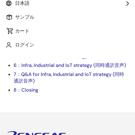
プレゼンテーション動画
日本語
サンプル
1：Corporate strategy
2：Finance
カート
3：Q&A for Corporate strategy and Finance
ログイン
4：Automotive strategy
5：Q&A for Automotive strategy
6：Infra, Industrial and IoT strategy (同時通訳音声)
7：Q&A for Infra, Industrial and IoT strategy (同時
通訳音声)
8：Closing