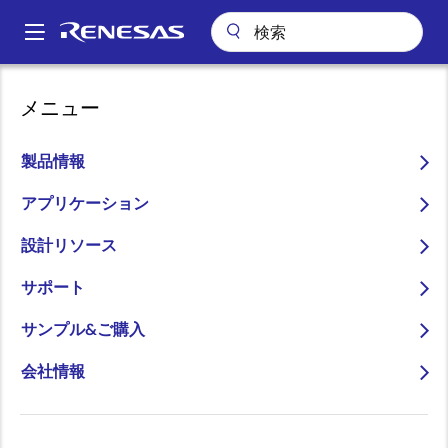
メ
イ
A
ン
Main
コ
ビデオ
Getting Started with RZ/T2M FSP for Ethernet using lwIP
navigation
メニュー
ン
パ
Getting Started with
テ
ン
ン
製品情報
RZ/T2M FSP for Ethernet
ツ
く
using lwIP
に
アプリケーション
ず
移
設計リソース
動
サポート
2023年7月26日
サンプル&ご購入
このビデオについて
会社情報
本ビデオではRZ/T2M Flexibke Software Package (FSP)
を使用したlwIPサンプルプログラムの作成方法を紹介し