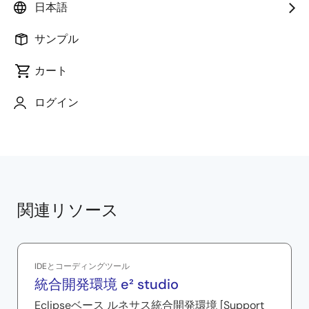
チャプター
日本語
00:00
オープニング
サンプル
00:14
コードのインデント
00:30
コードのフォーマット
カート
00:49
コードフォーマットスタイル
ログイン
01:03
コードフォーマットオプション
関連リソース
IDEとコーディングツール
統合開発環境 e² studio
Eclipseベース ルネサス統合開発環境 [Support