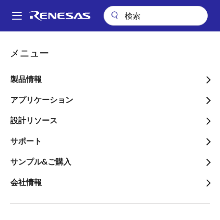
メ
イ
A
ン
Main
コ
ビデオ
e² studio Tips -コードフォーマットする方法
navigation
メニュー
ン
パ
e² studio Tips -コードフォ
テ
ン
ン
製品情報
ーマットする方法
ツ
く
に
アプリケーション
ず
移
設計リソース
動
2022年3月24日
サポート
このビデオについて
サンプル&ご購入
会社情報
このビデオは、e² studioでコードを読みやすい形式に
すばやくフォーマットする方法を示します。