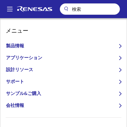
メ
イ
A
ン
Main
コ
ビデオ
E-learningサービス
navigation
メニュー
ン
パ
E-learningサービス
テ
ン
ン
製品情報
ツ
く
に
アプリケーション
ず
移
2017年4月18日
設計リソース
動
このビデオについて
サポート
サンプル&ご購入
AM-01
会社情報