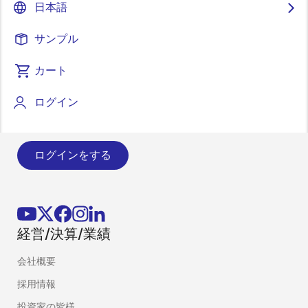
日本語
サンプル
最新情報のお知らせについて
カート
製品やソリューションの最新情報をメールでお届けし
ログイン
ます。
ログインをする
経営/決算/業績
会社概要
採用情報
投資家の皆様