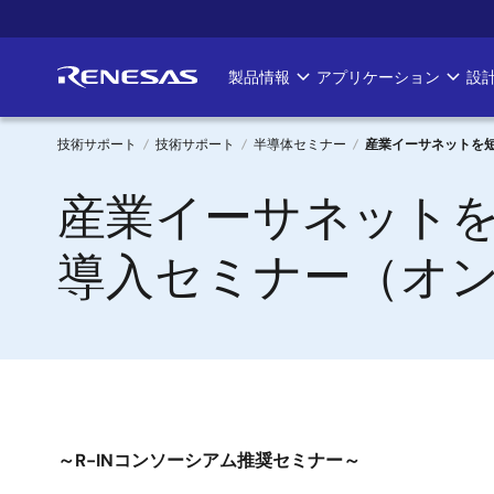
メ
イ
ン
製品情報
アプリケーション
設
Main
コ
ン
navigation
テ
技術サポート
技術サポート
半導体セミナー
産業イーサネットを短
ン
パ
産業イーサネットを
ツ
に
ン
移
導入セミナー（オ
く
動
ず
～R-INコンソーシアム推奨セミナー～