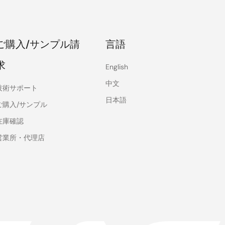
ご購入/サンプル請
言語
求
English
中文
技術サポート
日本語
ご購入/サンプル
在庫確認
営業所・代理店