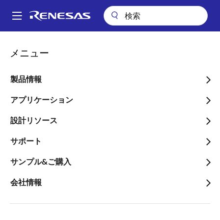
メ
イ
A
ン
Main
コ
技術サポート
技術サポート
半導体セミナー
マイコン入門
navigation
メニュー
ン
パ
マイコン入門
テ
ン
ン
製品情報
ツ
く
に
アプリケーション
ず
移
設計リソース
動
サポート
対象製品： マイコン全般
サンプル&ご購入
費用： 37,400円（税込）※PDFのテキストが付きま
会社情報
す。