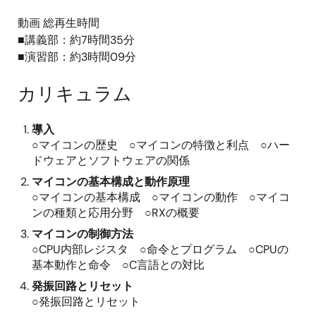
動画 総再生時間
■講義部：約7時間35分
■演習部：約3時間09分
カリキュラム
導入
○マイコンの歴史 ○マイコンの特徴と利点 ○ハー
ドウェアとソフトウェアの関係
マイコンの基本構成と動作原理
○マイコンの基本構成 ○マイコンの動作 ○マイコ
ンの種類と応用分野 ○RXの概要
マイコンの制御方法
○CPU内部レジスタ ○命令とプログラム ○CPUの
基本動作と命令 ○C言語との対比
発振回路とリセット
○発振回路とリセット