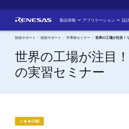
メ
イ
ン
製品情報
アプリケーション
設
Main
コ
ン
navigation
テ
技術サポート
技術サポート
半導体セミナー
世界の工場が注目！リ
ン
パ
世界の工場が注目！リ
ツ
に
ン
移
の実習セミナー
く
動
ず