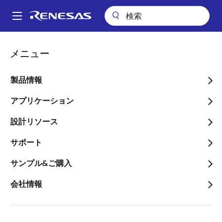
メ
イ
A
ン
Main
コ
技術サポート
技術サポート
半導体セミナー
navigation
メニュー
ン
コンフィギュアラブル・ミックスドシグナルIC GreenPAK™ セミナー
パ
Go Configure Japan 2022
テ
ン
ン
製品情報
コンフィギュアラブル・ミ
ツ
く
ックスドシグナルIC
に
アプリケーション
ず
移
GreenPAK™ セミナー Go
設計リソース
動
Configure Japan 2022
サポート
サンプル&ご購入
会社情報
～開発工数・部品点数の削減に効果的！アナログデジ
タル回路を簡単にカスタマイズができるデバイスとそ