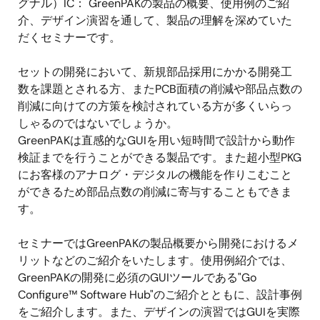
グナル）IC： GreenPAKの製品の概要、使用例のご紹
介、デザイン演習を通して、製品の理解を深めていた
だくセミナーです。
セットの開発において、新規部品採用にかかる開発工
数を課題とされる方、またPCB面積の削減や部品点数の
削減に向けての方策を検討されている方が多くいらっ
しゃるのではないでしょうか。
GreenPAKは直感的なGUIを用い短時間で設計から動作
検証までを行うことができる製品です。また超小型PKG
にお客様のアナログ・デジタルの機能を作りこむこと
ができるため部品点数の削減に寄与することもできま
す。
セミナーではGreenPAKの製品概要から開発におけるメ
リットなどのご紹介をいたします。使用例紹介では、
GreenPAKの開発に必須のGUIツールである"Go
Configure™ Software Hub"のご紹介とともに、設計事例
をご紹介します。また、デザインの演習ではGUIを実際