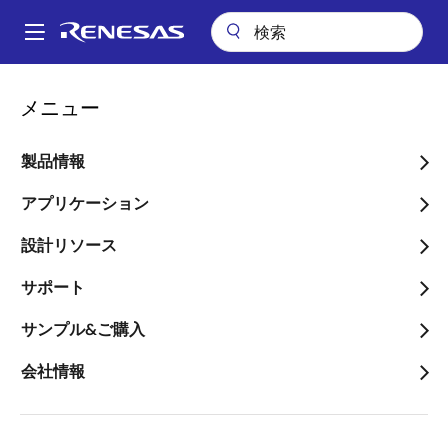
メ
イ
A
ン
Main
コ
技術サポート
技術サポート
半導体セミナー
navigation
メニュー
ン
AWSクラウド簡単接続！RX65N Cloud Kitを活用したAWS IoT導入セ
パ
ミナー
テ
ン
ン
製品情報
AWSクラウド簡単接続！
ツ
く
RX65N Cloud Kitを活用し
に
アプリケーション
ず
移
たAWS IoT導入セミナー
設計リソース
動
サポート
サンプル&ご購入
会社情報
2
～業界初！e
studioによるAmazon FreeRTOSの自動
インポート機能も紹介します～