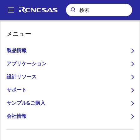
メ
イ
A
ン
Main
コ
技術サポート
技術サポート
半導体セミナー
navigation
メニュー
ン
Arduinoで学ぶ、はじめてのLチカ 【ボード配布なし】（オンデマンド
パ
セミナー）
テ
ン
ン
製品情報
Arduinoで学ぶ、はじめて
ツ
く
のLチカ 【ボード配布な
に
アプリケーション
ず
移
し】（オンデマンドセミナ
設計リソース
動
ー）
サポート
サンプル&ご購入
会社情報
～オンデマンドセミナー いつでもどこでも受講可能～