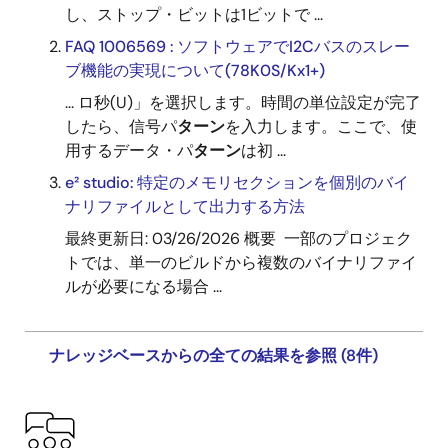
し、ストップ・ビットは1ビットで ...
FAQ 1006569 : ソフトウェアでI2Cバスのスレー
ブ機能の実現について(78K0S/Kx1+)
... ロ秒(U)」を選択します。時間の単位設定が完了
したら、信号パ
ターン
を入力します。ここで、使
用するデータ・パ
ターン
は初 ...
e² studio: 特定のメモリセクションを個別のバイ
ナリファイルとして出力する方法
最終更新日: 03/26/2026 概要 一部のプロジェク
トでは、単一のビルドから複数のバイナリファイ
ルが必要になる場合 ...
ナレッジベースからの全ての結果を参照 (8件)