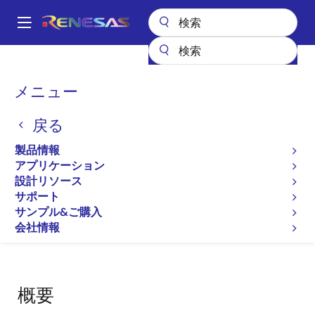
メ
イ
A
ン
Main
コ
設計リソース
開発ツール
バーチャルターンキープラットフォーム
navigation
ン
パ
メニュー
バーチャルターンキープラ
テ
ン
ン
ットフォーム
戻る
ツ
く
に
ず
製品情報
ソリューション・ツールキット
移
アプリケーション
動
設計リソース
サポート
サンプル&ご購入
ページセクションへ移動：
会社情報
概要