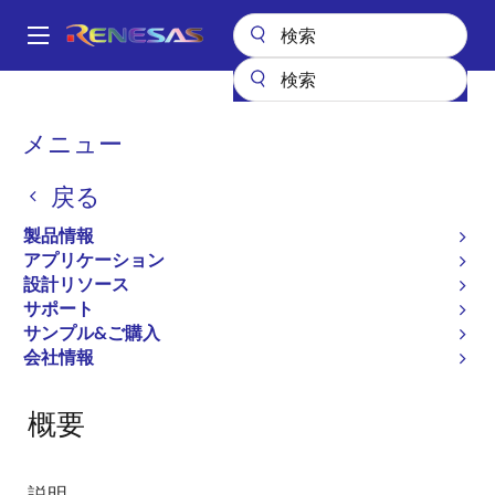
メ
イ
A
ン
Main
コ
設計リソース
RoX Whitebox
navigation
ン
パ
メニュー
RoX Whitebox
テ
ン
ン
戻る
ツ
く
ソフトウェアパッケージ
に
ず
製品情報
移
アプリケーション
動
設計リソース
ページセクションへ移動：
サポート
サンプル&ご購入
会社情報
概要