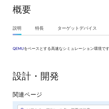
概要
概
説明
特長
ターゲットデバイス
要
QEMU
をベースとする高速なシミュレーション環境で
説
明
設計・開発
関連ページ
関
連