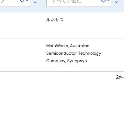
会
社
名
ルネサス
MathWorks, Australian
Semiconductor Technology
Company, Synopsys
2件