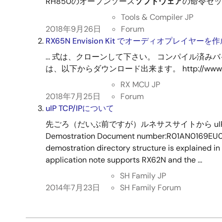
RH850のオープンソース
ソフトウェア
の命令セット(v
Tools & Compiler JP
2018年9月26日
Forum
RX65N Envision Kit でオーディオプレイヤー
... 式は、クローンして下さい。 コンパイル済みバ
は、以下からダウンロード出来ます。 http://www.rvf-
RX MCU JP
2018年7月25日
Forum
uIP TCP/IPについて
先ごろ（だいぶ前ですが）ルネサスサイトから uIP TCP/I
Demostration Document number:R01AN0169EU010
demostration directory structure is explained in 
application note supports RX62N and the ...
SH Family JP
2014年7月23日
SH Family Forum