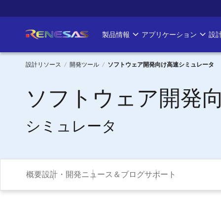
メ
イ
ン
製品情報
アプリケーション
設
Main
コ
ン
navigation
テ
設計リソース
開発ツール
ソフトウェア開発向け高速シミュレータ
ン
パ
ツ
ソフトウェア開発
に
ン
移
シミュレータ
く
動
ず
概要
設計・開発
ニュース＆ブログ
サポート