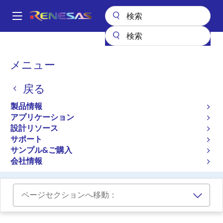
メ
イ
A
ン
Main
コ
設計リソース
ソフトウェアとドライバ
navigation
ン
カスタム・ボード・サポートパッケージ作成ツール
パ
メニュー
テ
ン
カスタム・ボード・サポー
ン
戻る
ツ
く
トパッケージ作成ツール
に
ず
製品情報
移
アプリケーション
ソフトウェアパッケージ
動
設計リソース
サポート
Custom Board Support Package (BSP) Creator
サンプル&ご購入
v1.03
会社情報
ページセクションへ移動：