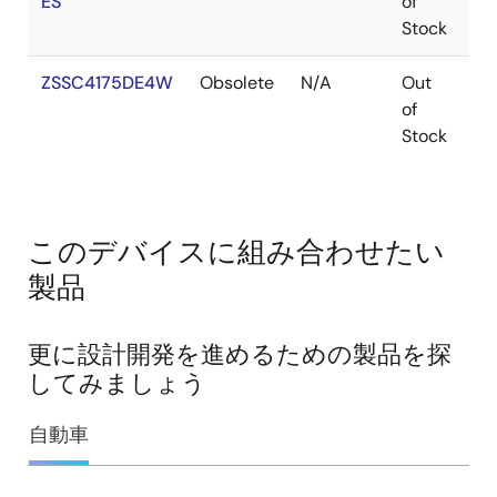
ES
of
Stock
ZSSC4175DE4W
Obsolete
N/A
Out
V
of
Stock
このデバイスに組み合わせたい
製品
更に設計開発を進めるための製品を探
してみましょう
自動車