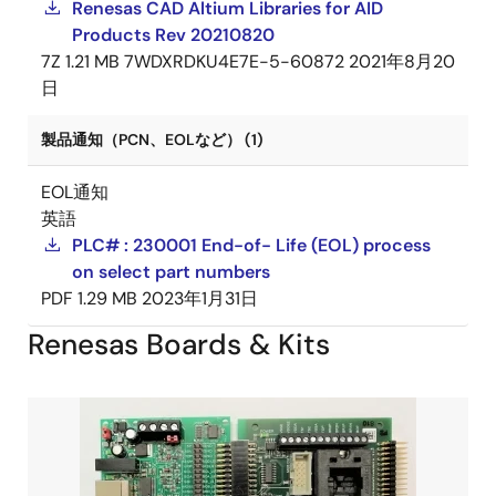
Renesas CAD Altium Libraries for AID
Products Rev 20210820
7Z
1.21 MB
7WDXRDKU4E7E-5-60872
2021年8月20
日
製品通知（PCN、EOLなど） (1)
EOL通知
英語
PLC# : 230001 End-of- Life (EOL) process
on select part numbers
PDF
1.29 MB
2023年1月31日
Renesas Boards & Kits