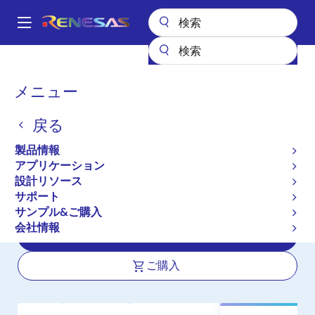
メ
イ
A
ン
Main
コ
全製品リスト
センサ製品
センサ信号コンディショナ（SSC/AFE）
navigation
ン
ZSSC4175
パ
メニュー
テ
ン
ZSSC4175
ン
戻る
ツ
く
アクティブ
に
ず
製品情報
Automotive Resistive Sensor Signal
移
アプリケーション
動
Conditioner, Dual Thermocouple N-
設計リソース
Type Input, QM-Only
サポート
サンプル&ご購入
会社情報
データシート
ご購入