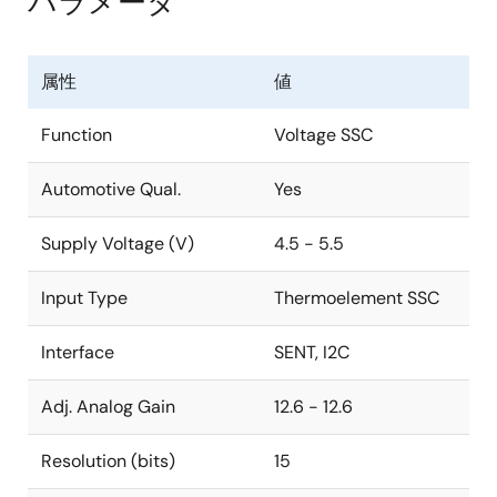
パラメータ
属性
値
Function
Voltage SSC
Automotive Qual.
Yes
Supply Voltage (V)
4.5 - 5.5
Input Type
Thermoelement SSC
Interface
SENT, I2C
Adj. Analog Gain
12.6 - 12.6
Resolution (bits)
15