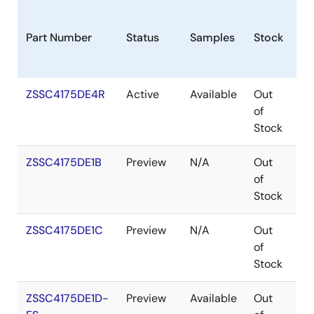
Part Number
Status
Samples
Stock
Pa
ZSSC4175DE4R
Active
Available
Out
V
of
Stock
ZSSC4175DE1B
Preview
N/A
Out
W
of
Stock
ZSSC4175DE1C
Preview
N/A
Out
W
of
Stock
ZSSC4175DE1D-
Preview
Available
Out
W