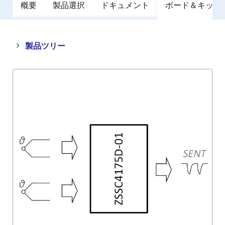
概要
製品選択
ドキュメント
ボード＆キット
Close
Open
製品ツリー
product
product
tree
tree
menu
menu