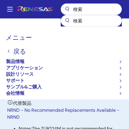
メ
イ
A
ン
Main
コ
全製品リスト
パワー & パワーマネジメント
navigation
ン
DC/DC パワーモジュール
ZL9024M
パ
メニュー
テ
ン
ZL9024M
ン
戻る
ツ
く
廃止品
に
ず
製品情報
Digital DC/DC PMBus 33A Module
移
アプリケーション
動
設計リソース
サポート
データシート
サンプル&ご購入
会社情報
代替製品
NRND - No Recommended Replacements Available -
NRND
Notes:
The ZL9024M is not recommended for