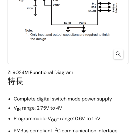
ZL9024M Functional Diagram
特長
Complete digital switch mode power supply
V
range: 2.75V to 4V
IN
Programmable V
range: 0.6V to 1.5V
OUT
2
PMBus compliant I
C communication interface