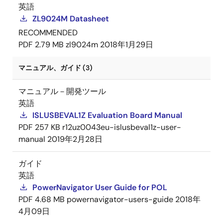
英語
ZL9024M Datasheet
RECOMMENDED
PDF
2.79 MB
zl9024m
2018年1月29日
マニュアル、ガイド (3)
マニュアル－開発ツール
英語
ISLUSBEVAL1Z Evaluation Board Manual
PDF
257 KB
r12uz0043eu-islusbeval1z-user-
manual
2019年2月28日
ガイド
英語
PowerNavigator User Guide for POL
PDF
4.68 MB
powernavigator-users-guide
2018年
4月09日