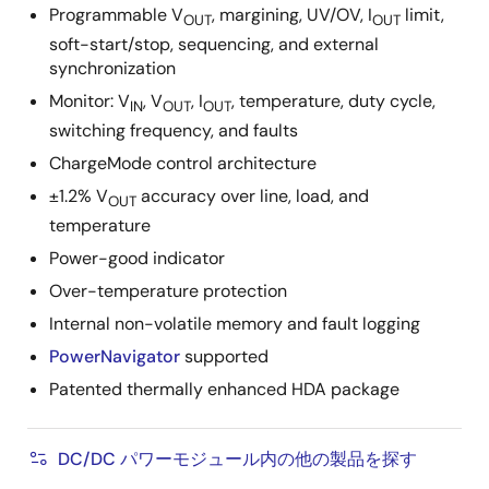
Programmable V
, margining, UV/OV, I
limit,
OUT
OUT
soft-start/stop, sequencing, and external
synchronization
Monitor: V
, V
, I
, temperature, duty cycle,
IN
OUT
OUT
switching frequency, and faults
ChargeMode control architecture
±1.2% V
accuracy over line, load, and
OUT
temperature
Power-good indicator
Over-temperature protection
Internal non-volatile memory and fault logging
PowerNavigator
supported
Patented thermally enhanced HDA package
DC/DC パワーモジュール内の他の製品を探す