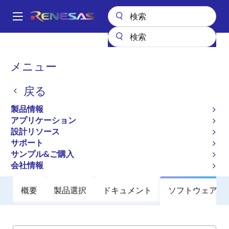
メ
イ
A
ン
Main
コ
全製品リスト
General Parts
X98014
navigation
ン
パ
メニュー
X98014
テ
ン
ン
戻る
廃止品
ツ
く
に
140MHz Triple Video Digitizer with
ず
製品情報
移
Digital PLL
アプリケーション
動
設計リソース
サポート
データシート
サンプル&ご購入
会社情報
概要
製品選択
ドキュメント
ソフトウェア／