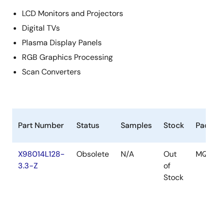
LCD Monitors and Projectors
Digital TVs
Plasma Display Panels
RGB Graphics Processing
Scan Converters
Part Number
Status
Samples
Stock
Packa
X98014L128-
Obsolete
N/A
Out
MQFP
3.3-Z
of
Stock