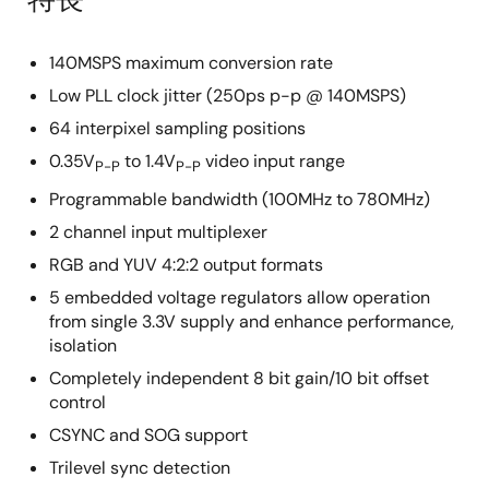
140MSPS maximum conversion rate
Low PLL clock jitter (250ps p-p @ 140MSPS)
64 interpixel sampling positions
0.35V
to 1.4V
video input range
P-P
P-P
Programmable bandwidth (100MHz to 780MHz)
2 channel input multiplexer
RGB and YUV 4:2:2 output formats
5 embedded voltage regulators allow operation
from single 3.3V supply and enhance performance,
isolation
Completely independent 8 bit gain/10 bit offset
control
CSYNC and SOG support
Trilevel sync detection