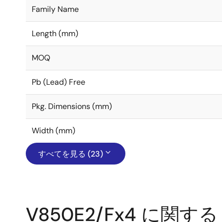
Family Name
Length (mm)
MOQ
Pb (Lead) Free
Pkg. Dimensions (mm)
Width (mm)
すべてを見る (23)
V850E2/Fx4 に関