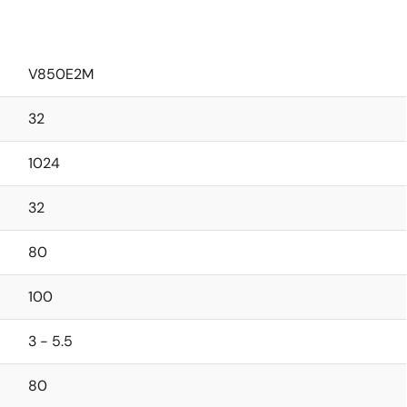
V850E2M
32
1024
32
80
100
3 - 5.5
80