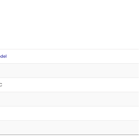
del
C