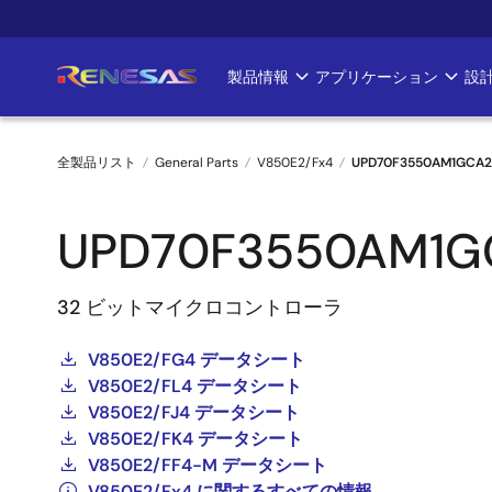
メ
イ
ン
製品情報
アプリケーション
設
Main
コ
ン
navigation
テ
全製品リスト
General Parts
V850E2/Fx4
UPD70F3550AM1GCA
ン
ツ
パ
に
UPD70F3550AM1G
ン
移
動
く
32 ビットマイクロコントローラ
ず
V850E2/FG4 データシート
V850E2/FL4 データシート
V850E2/FJ4 データシート
V850E2/FK4 データシート
V850E2/FF4-M データシート
V850E2/Fx4 に関するすべての情報