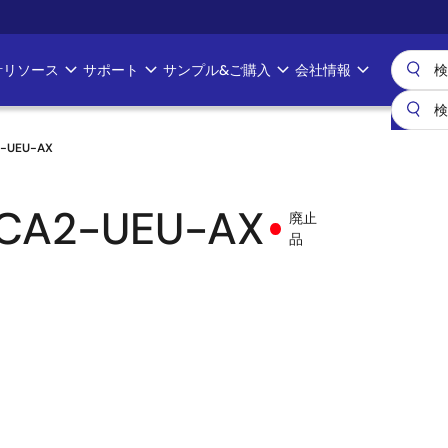
計リソース
サポート
サンプル&ご購入
会社情報
2-UEU-AX
CA2-UEU-AX
廃止
品