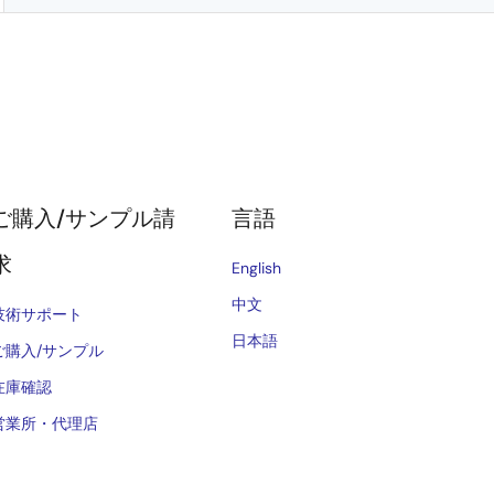
ご購入/サンプル請
言語
求
English
中文
技術サポート
日本語
ご購入/サンプル
在庫確認
営業所・代理店