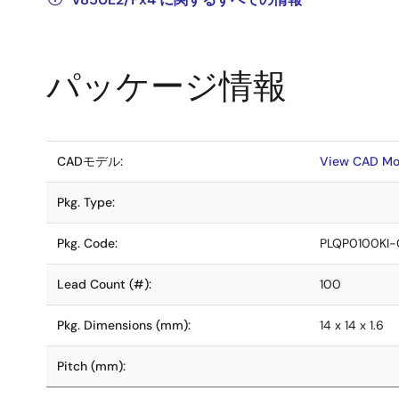
パッケージ情報
CADモデル:
View CAD Mo
Pkg. Type:
Pkg. Code:
PLQP0100KI-
Lead Count (#):
100
Pkg. Dimensions (mm):
14 x 14 x 1.6
Pitch (mm):