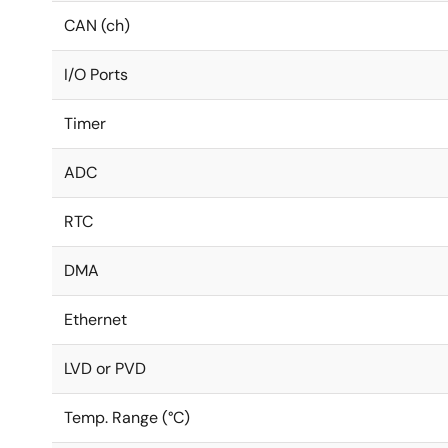
CAN (ch)
I/O Ports
Timer
ADC
RTC
DMA
Ethernet
LVD or PVD
Temp. Range (°C)