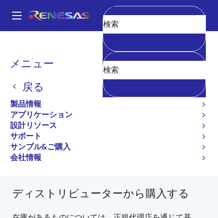
メ
イ
A
ン
Main
消去
コ
全製品リスト
General Parts
V850E/Sx3-H
navigation
ン
UPD70F3935GJA-GAE-G
パ
メニュー
テ
ン
ン
UPD70F3935GJA-GAE-G
戻る
ツ
く
新規採用非推奨品
に
製品情報
ず
移
32 ビットマイクロコントローラ
アプリケーション
動
設計リソース
V850E/SJ3-H, V850E/SK3-H ユーザーズマニュ
サポート
アル ハードウェア編
サンプル&ご購入
会社情報
V850E/Sx3-H に関するすべての情報
ディストリビューターから購入する
在庫があるものについては、正規代理店を通じて基