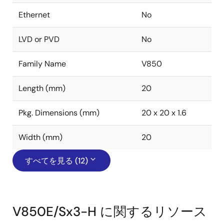
Ethernet
No
LVD or PVD
No
Family Name
V850
Length (mm)
20
Pkg. Dimensions (mm)
20 x 20 x 1.6
Width (mm)
20
すべてを見る (12)
V850E/Sx3-H に関するリソース