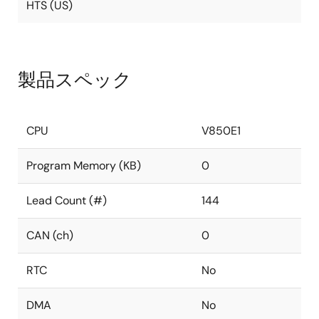
HTS (US)
製品スペック
CPU
V850E1
Program Memory (KB)
0
Lead Count (#)
144
CAN (ch)
0
RTC
No
DMA
No