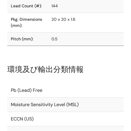
Lead Count (#):
144
Pkg. Dimensions
20 x 20 x 1.6
(mm):
Pitch (mm):
0.5
環境及び輸出分類情報
Pb (Lead) Free
Moisture Sensitivity Level (MSL)
ECCN (US)