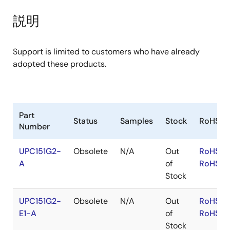
product
product
tree
tree
説明
menu
menu
Support is limited to customers who have already
adopted these products.
Part
Status
Samples
Stock
RoHS
Number
UPC151G2-
Obsolete
N/A
Out
RoHS:E
A
of
RoHS:J
Stock
UPC151G2-
Obsolete
N/A
Out
RoHS:E
E1-A
of
RoHS:J
Stock