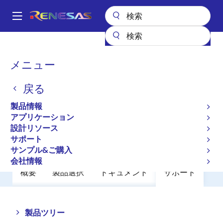
メ
イ
A
ン
Main
コ
全製品リスト
アンプ
オペアンプ
汎用オペアンプ
UPC151G2
navigation
ン
パ
メニュー
UPC151G2
テ
ン
ン
戻る
廃止品
ツ
く
に
Operational Amplifiers
ず
製品情報
移
アプリケーション
動
設計リソース
データシート
サポート
サンプル&ご購入
会社情報
概要
製品選択
ドキュメント
サポート
Close
Open
製品ツリー