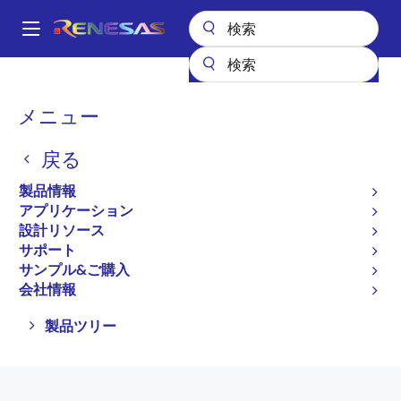
メ
イ
A
ン
Main
コ
全製品リスト
スイッチ＆マルチプレクサ
USBスイッチ
navigation
ン
パ
メニュー
USBスイッチ
テ
ン
ン
戻る
ツ
く
プロダクトセレクタ
に
ず
製品情報
移
アプリケーション
動
設計リソース
サポート
ページセクションへ移動：
サンプル&ご購入
会社情報
Close
Open
製品ツリー
product
product
tree
tree
menu
menu