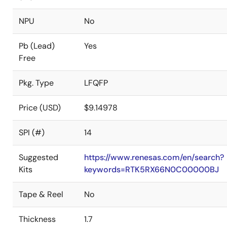
NPU
No
Pb (Lead)
Yes
Free
Pkg. Type
LFQFP
Price (USD)
$9.14978
SPI (#)
14
Suggested
https://www.renesas.com/en/search?
Kits
keywords=RTK5RX66N0C00000BJ
Tape & Reel
No
Thickness
1.7