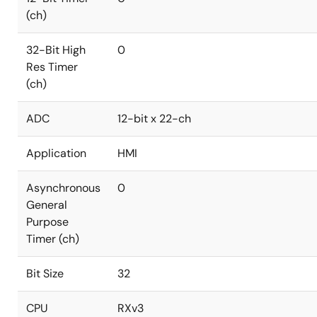
(ch)
32-Bit High
0
Res Timer
(ch)
ADC
12-bit x 22-ch
Application
HMI
Asynchronous
0
General
Purpose
Timer (ch)
Bit Size
32
CPU
RXv3