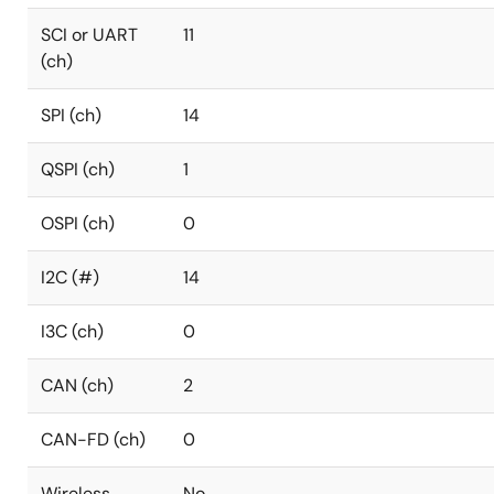
SCI or UART
11
(ch)
SPI (ch)
14
QSPI (ch)
1
OSPI (ch)
0
I2C (#)
14
I3C (ch)
0
CAN (ch)
2
CAN-FD (ch)
0
Wireless
No