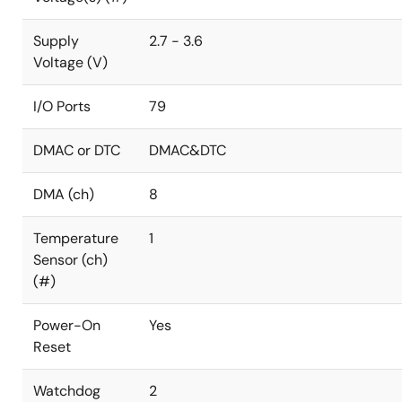
Supply
2.7 - 3.6
Voltage (V)
I/O Ports
79
DMAC or DTC
DMAC&DTC
DMA (ch)
8
Temperature
1
Sensor (ch)
(#)
Power-On
Yes
Reset
Watchdog
2