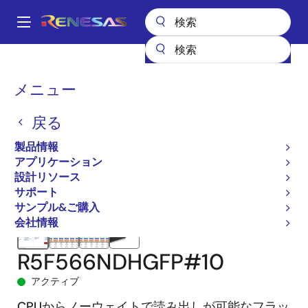
メ
イ
A
ン
Main
コ
全製品リスト
マイクロコントローラとマイクロプロセッサ
navigation
ン
RX 32ビット高性能/高効率MCU
RX66N
R5F566NDHGFP#10
パ
メニュー
テ
ン
ン
戻る
ツ
く
に
製品情報
ず
移
アプリケーション
動
設計リソース
サポート
サンプル&ご購入
会社情報
R5F566NDHGFP#10
アクティブ
CPUからノーウェイトで読み出しが可能なフラッ