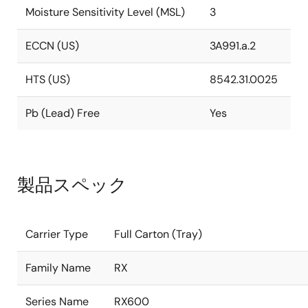
Moisture Sensitivity Level (MSL)
3
ECCN (US)
3A991.a.2
HTS (US)
8542.31.0025
Pb (Lead) Free
Yes
製品スペック
Carrier Type
Full Carton (Tray)
Family Name
RX
Series Name
RX600