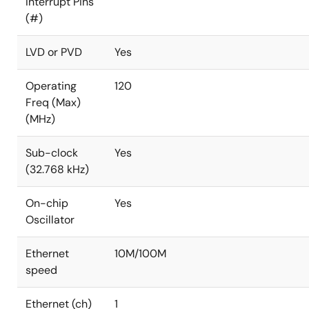
Interrupt Pins
(#)
LVD or PVD
Yes
Operating
120
Freq (Max)
(MHz)
Sub-clock
Yes
(32.768 kHz)
On-chip
Yes
Oscillator
Ethernet
10M/100M
speed
Ethernet (ch)
1