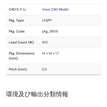
CADモデル:
View CAD Model
Pkg. Type:
LFQFP
Pkg. Code:
pkg_11659
Lead Count (#):
100
Pkg. Dimensions
14 x 14 x 1.7
(mm):
Pitch (mm):
0.5
環境及び輸出分類情報