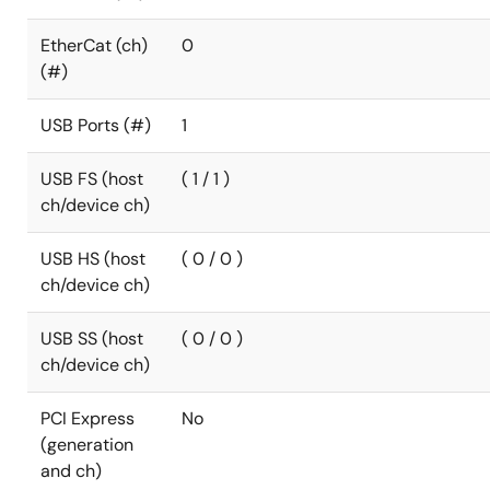
EtherCat (ch)
0
(#)
USB Ports (#)
1
USB FS (host
( 1 / 1 )
ch/device ch)
USB HS (host
( 0 / 0 )
ch/device ch)
USB SS (host
( 0 / 0 )
ch/device ch)
PCI Express
No
(generation
and ch)