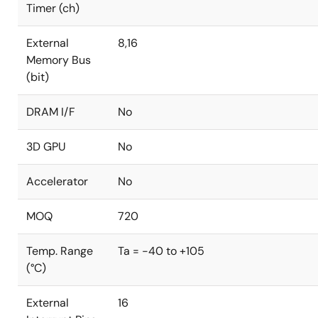
Timer (ch)
External
8,16
Memory Bus
(bit)
DRAM I/F
No
3D GPU
No
Accelerator
No
MOQ
720
Temp. Range
Ta = -40 to +105
(°C)
External
16