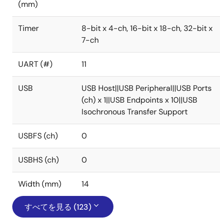
(mm)
Timer
8-bit x 4-ch, 16-bit x 18-ch, 32-bit x
7-ch
UART (#)
11
USB
USB Host||USB Peripheral||USB Ports
(ch) x 1||USB Endpoints x 10||USB
Isochronous Transfer Support
USBFS (ch)
0
USBHS (ch)
0
Width (mm)
14
すべてを見る (123)