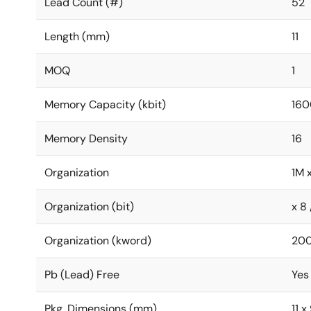
Lead Count (#)
52
Length (mm)
11
MOQ
1
Memory Capacity (kbit)
16
Memory Density
16
Organization
1M x
Organization (bit)
x 8 
Organization (kword)
20
Pb (Lead) Free
Yes
Pkg. Dimensions (mm)
11 x