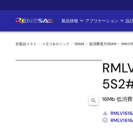
メ
イ
ン
製品情報
アプリケーション
設
Main
コ
ン
navigation
テ
全製品リスト
メモリ&ロジック
SRAM
低消費電力SRAM
RMLV1
ン
ツ
パ
に
RML
ン
移
動
5S2
く
ず
16Mb 低消費電力
RMLV16
RMLV16