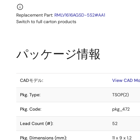
Replacement Part:
RMLV1616AGSD-5S2#AA1
Switch to full carton products
パッケージ情報
CADモデル:
View CAD Mo
Pkg. Type:
TSOP(2)
Pkg. Code:
pkg_472
Lead Count (#):
52
Pkg. Dimensions (mm):
11 x 9 x 1.2