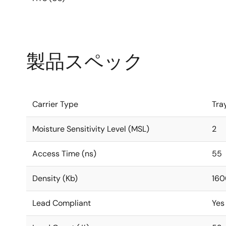
製品スペック
Carrier Type
Tra
Moisture Sensitivity Level (MSL)
2
Access Time (ns)
55
Density (Kb)
16
Lead Compliant
Yes