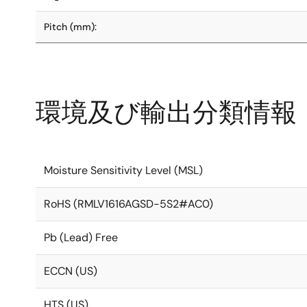
Pitch (mm):
環境及び輸出分類情報
Moisture Sensitivity Level (MSL)
RoHS (RMLV1616AGSD-5S2#AC0)
Pb (Lead) Free
ECCN (US)
HTS (US)