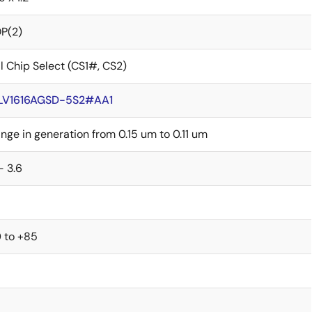
P(2)
l Chip Select (CS1#, CS2)
LV1616AGSD-5S2#AA1
nge in generation from 0.15 um to 0.11 um
- 3.6
 to +85