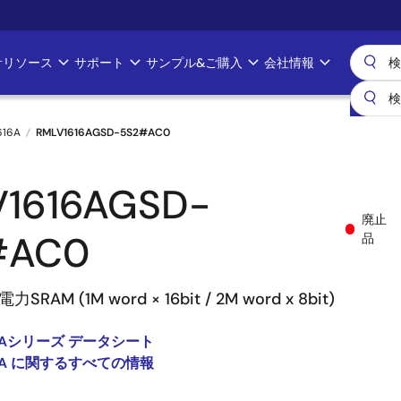
計リソース
サポート
サンプル&ご購入
会社情報
616A
RMLV1616AGSD-5S2#AC0
V1616AGSD-
廃止
#AC0
品
SRAM (1M word × 16bit / 2M word x 8bit)
16Aシリーズ データシート
16A に関するすべての情報