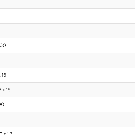
000
 16
/ x 16
00
 9 x 1.2