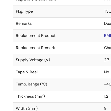
Pkg. Type
TSO
Remarks
Dua
Replacement Product
RM
Replacement Remark
Cha
Supply Voltage (V)
2.7 
Tape & Reel
No
Temp. Range (°C)
-40
Thickness (mm)
1.2
Width (mm)
9