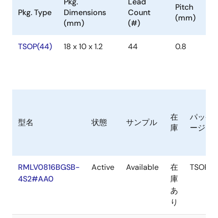
Pkg.
Lead
Pitch
Pkg. Type
Dimensions
Count
(mm)
(mm)
(#)
TSOP(44)
18 x 10 x 1.2
44
0.8
在
パッケ
型名
状態
サンプル
庫
ージ
RMLV0816BGSB-
Active
Available
在
TSOP(2
4S2#AA0
庫
あ
り