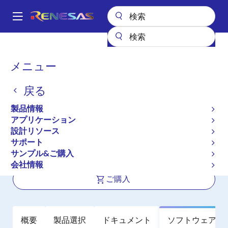
メ
イ
A
ン
Main
コ
全製品リスト
メモリ&ロジック
SRAM
低消費電力SRAM
navigation
ン
RMLV0816BGSB
パ
メニュー
テ
ン
RMLV0816BGSB
ン
戻る
ツ
く
アクティブ
に
ず
製品情報
8Mb 低消費電力SRAM (512k word ×
移
アプリケーション
動
16bit)
設計リソース
サポート
サンプル&ご購入
データシート
会社情報
ご購入
概要
製品選択
ドキュメント
ソフトウェア／