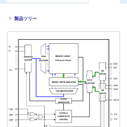
Close
Open
製品ツリー
product
product
tree
tree
menu
menu