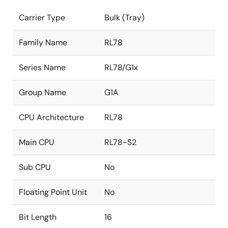
Carrier Type
Bulk (Tray)
Family Name
RL78
Series Name
RL78/G1x
Group Name
G1A
CPU Architecture
RL78
Main CPU
RL78-S2
Sub CPU
No
Floating Point Unit
No
Bit Length
16