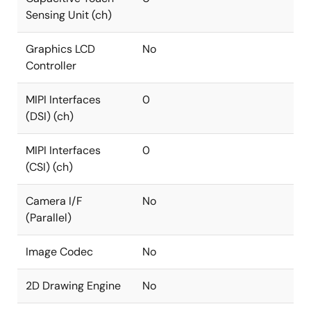
Sensing Unit (ch)
Graphics LCD
No
Controller
MIPI Interfaces
0
(DSI) (ch)
MIPI Interfaces
0
(CSI) (ch)
Camera I/F
No
(Parallel)
Image Codec
No
2D Drawing Engine
No