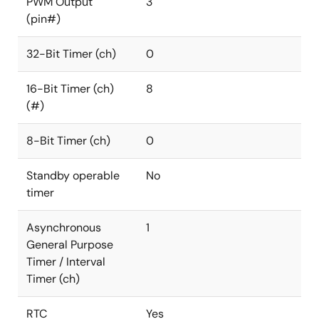
PWM Output
3
(pin#)
32-Bit Timer (ch)
0
16-Bit Timer (ch)
8
(#)
8-Bit Timer (ch)
0
Standby operable
No
timer
Asynchronous
1
General Purpose
Timer / Interval
Timer (ch)
RTC
Yes