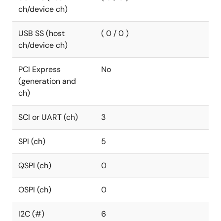
ch/device ch)
USB SS (host
( 0 / 0 )
ch/device ch)
PCI Express
No
(generation and
ch)
SCI or UART (ch)
3
SPI (ch)
5
QSPI (ch)
0
OSPI (ch)
0
I2C (#)
6