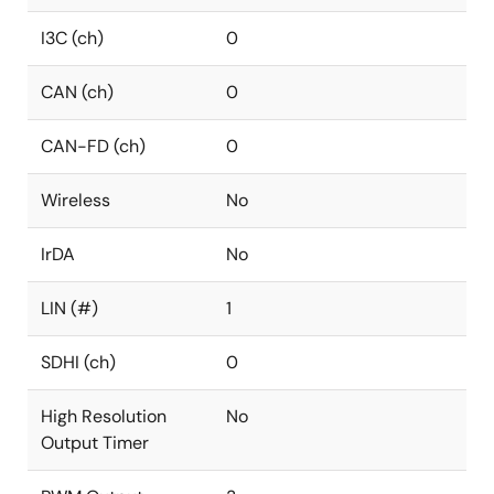
I3C (ch)
0
CAN (ch)
0
CAN-FD (ch)
0
Wireless
No
IrDA
No
LIN (#)
1
SDHI (ch)
0
High Resolution
No
Output Timer