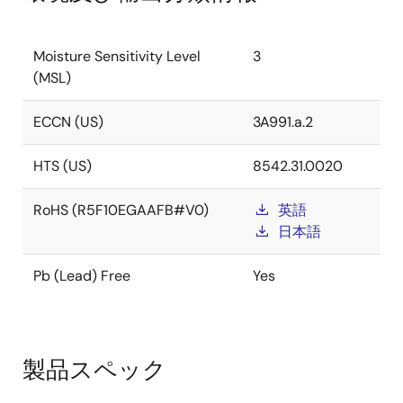
Moisture Sensitivity Level
3
(MSL)
ECCN (US)
3A991.a.2
HTS (US)
8542.31.0020
RoHS (R5F10EGAAFB#V0)
英語
日本語
Pb (Lead) Free
Yes
製品スペック