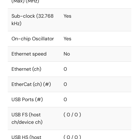
(Max) (MHz)
Sub-clock (32.768
Yes
kHz)
On-chip Oscillator
Yes
Ethernet speed
No
Ethernet (ch)
0
EtherCat (ch) (#)
0
USB Ports (#)
0
USB FS (host
( 0 / 0 )
ch/device ch)
USB HS (host
( 0 / 0 )