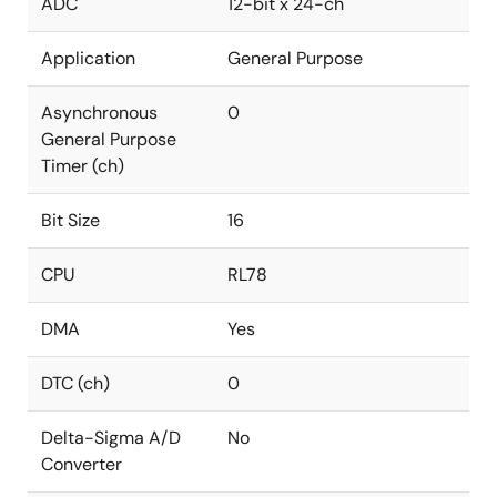
ADC
12-bit x 24-ch
Application
General Purpose
Asynchronous
0
General Purpose
Timer (ch)
Bit Size
16
CPU
RL78
DMA
Yes
DTC (ch)
0
Delta-Sigma A/D
No
Converter