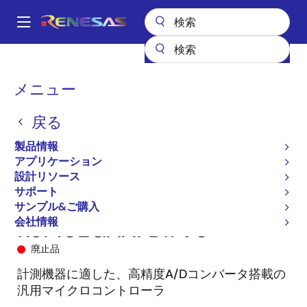
メ
イ
A
ン
Main
コ
全製品リスト
マイクロコントローラとマイクロプロセッサ
navigation
ン
RL78 低消費電力 8 & 16ビットMCU
RL78/G1A
R5F10EGAAFB#V0
パ
メニュー
テ
ン
ン
戻る
ツ
く
に
製品情報
ず
移
アプリケーション
動
設計リソース
サポート
サンプル&ご購入
会社情報
R5F10EGAAFB#V0
廃止品
計測機器に適した、高精度A/Dコンバータ搭載の
汎用マイクロコントローラ