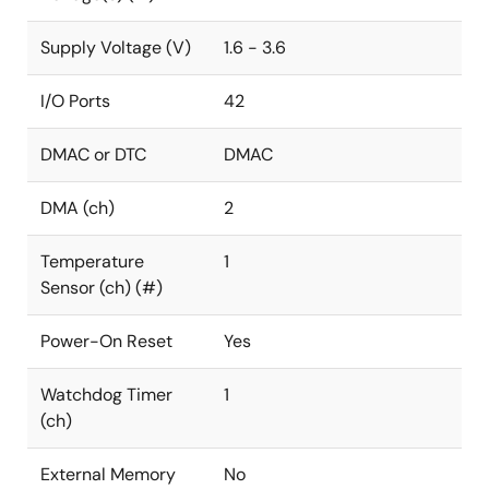
Supply Voltage (V)
1.6 - 3.6
I/O Ports
42
DMAC or DTC
DMAC
DMA (ch)
2
Temperature
1
Sensor (ch) (#)
Power-On Reset
Yes
Watchdog Timer
1
(ch)
External Memory
No