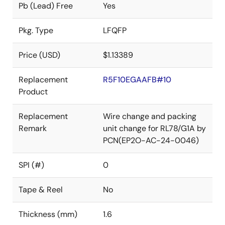
Pb (Lead) Free
Yes
Pkg. Type
LFQFP
Price (USD)
$1.13389
Replacement
R5F10EGAAFB#10
Product
Replacement
Wire change and packing
Remark
unit change for RL78/G1A by
PCN(EP2O-AC-24-0046)
SPI (#)
0
Tape & Reel
No
Thickness (mm)
1.6