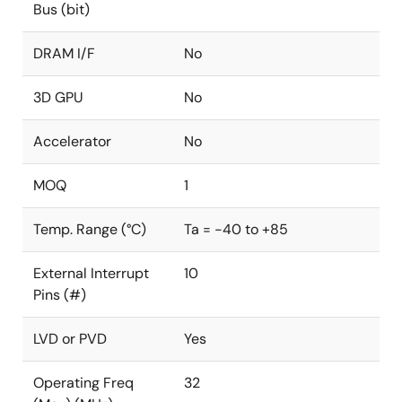
Bus (bit)
DRAM I/F
No
3D GPU
No
Accelerator
No
MOQ
1
Temp. Range (°C)
Ta = -40 to +85
External Interrupt
10
Pins (#)
LVD or PVD
Yes
Operating Freq
32