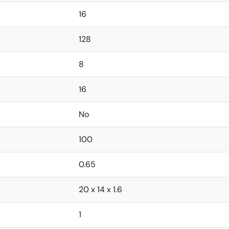
16
128
8
16
No
100
0.65
20 x 14 x 1.6
1