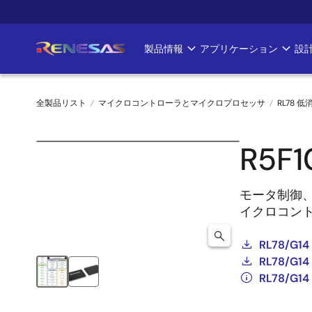
メ
イ
ン
製品情報
アプリケーション
設
Main
コ
ン
navigation
テ
全製品リスト
マイクロコントローラとマイクロプロセッサ
RL78 低
ン
ツ
パ
に
R5F
ン
移
動
く
モータ制御
イクロコン
ず
RL78/G14
RL78/
RL78/G