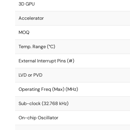
3D GPU
Accelerator
MOQ
Temp. Range (°C)
External Interrupt Pins (#)
LVD or PVD
Operating Freq (Max) (MHz)
Sub-clock (32.768 kHz)
On-chip Oscillator