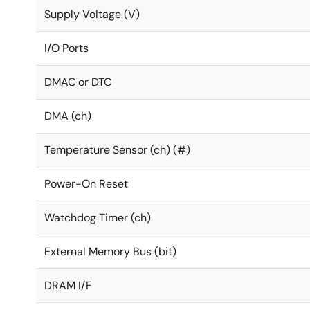
Supply Voltage (V)
I/O Ports
DMAC or DTC
DMA (ch)
Temperature Sensor (ch) (#)
Power-On Reset
Watchdog Timer (ch)
External Memory Bus (bit)
DRAM I/F