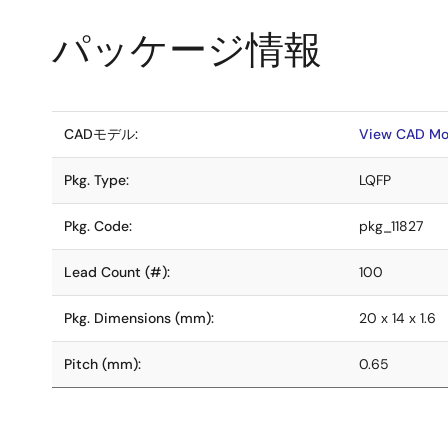
パッケージ情報
CADモデル:
View CAD Mo
Pkg. Type:
LQFP
Pkg. Code:
pkg_11827
Lead Count (#):
100
Pkg. Dimensions (mm):
20 x 14 x 1.6
Pitch (mm):
0.65