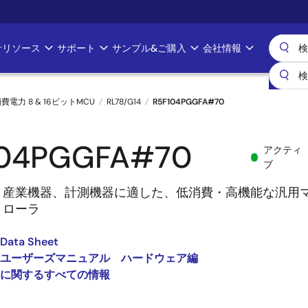
計リソース
サポート
サンプル&ご購入
会社情報
消費電力 8 & 16ビットMCU
RL78/G14
R5F104PGGFA#70
104PGGFA#70
アクティ
ブ
、産業機器、計測機器に適した、低消費・高機能な汎用
トローラ
 Data Sheet
G14 ユーザーズマニュアル ハードウェア編
14 に関するすべての情報