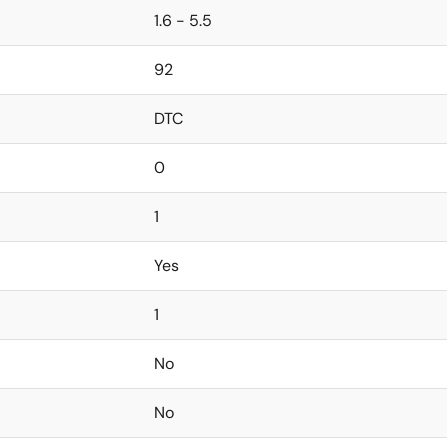
1.6 - 5.5
92
DTC
0
1
Yes
1
No
No