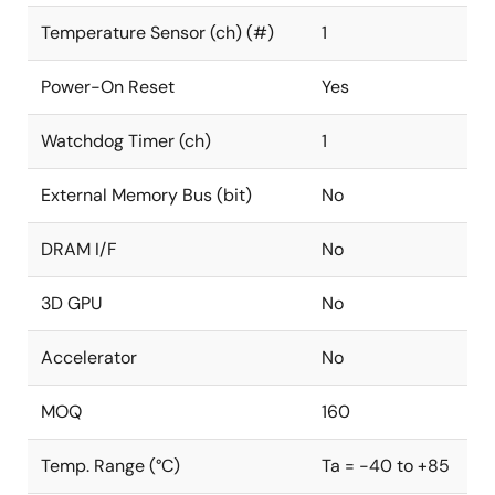
Temperature Sensor (ch) (#)
1
Power-On Reset
Yes
Watchdog Timer (ch)
1
External Memory Bus (bit)
No
DRAM I/F
No
3D GPU
No
Accelerator
No
MOQ
160
Temp. Range (°C)
Ta = -40 to +85