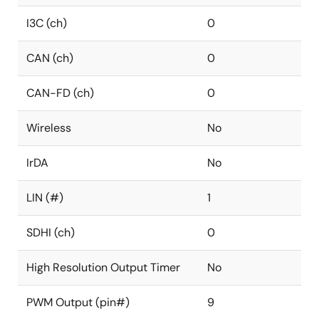
I3C (ch)
0
CAN (ch)
0
CAN-FD (ch)
0
Wireless
No
IrDA
No
LIN (#)
1
SDHI (ch)
0
High Resolution Output Timer
No
PWM Output (pin#)
9