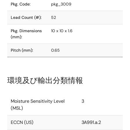
Pkg. Code:
pkg_3009
Lead Count (#):
52
Pkg. Dimensions
10 x 10 x 1.6
(mm):
Pitch (mm):
0.65
環境及び輸出分類情報
Moisture Sensitivity Level
3
(MSL)
ECCN (US)
3A991.a.2