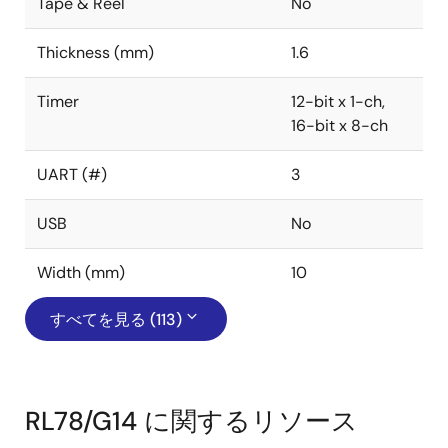
Tape & Reel
No
Thickness (mm)
1.6
Timer
12-bit x 1-ch,
16-bit x 8-ch
UART (#)
3
USB
No
Width (mm)
10
すべてを見る (113)
RL78/G14 に関するリソース