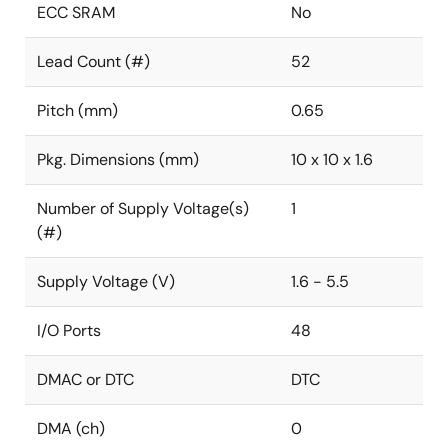
ECC SRAM
No
Lead Count (#)
52
Pitch (mm)
0.65
Pkg. Dimensions (mm)
10 x 10 x 1.6
Number of Supply Voltage(s)
1
(#)
Supply Voltage (V)
1.6 - 5.5
I/O Ports
48
DMAC or DTC
DTC
DMA (ch)
0