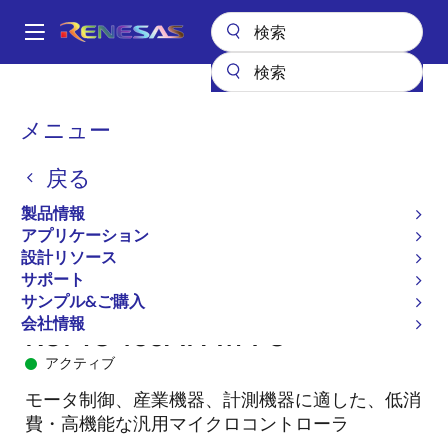
メ
イ
A
ン
Main
コ
全製品リスト
マイクロコントローラとマイクロプロセッサ
navigation
ン
RL78 低消費電力 8 & 16ビットMCU
RL78/G14
R5F104JJAFA#70
パ
メニュー
テ
ン
ン
戻る
ツ
く
に
製品情報
ず
移
アプリケーション
動
設計リソース
サポート
サンプル&ご購入
会社情報
R5F104JJAFA#70
アクティブ
モータ制御、産業機器、計測機器に適した、低消
費・高機能な汎用マイクロコントローラ