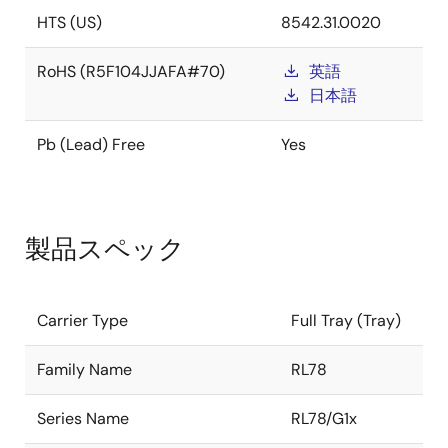
HTS (US)
8542.31.0020
RoHS (R5F104JJAFA#70)
英語
日本語
Pb (Lead) Free
Yes
製品スペック
Carrier Type
Full Tray (Tray)
Family Name
RL78
Series Name
RL78/G1x