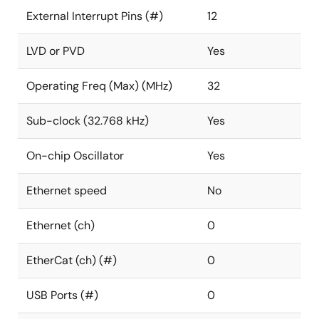
External Interrupt Pins (#)
12
LVD or PVD
Yes
Operating Freq (Max) (MHz)
32
Sub-clock (32.768 kHz)
Yes
On-chip Oscillator
Yes
Ethernet speed
No
Ethernet (ch)
0
EtherCat (ch) (#)
0
USB Ports (#)
0