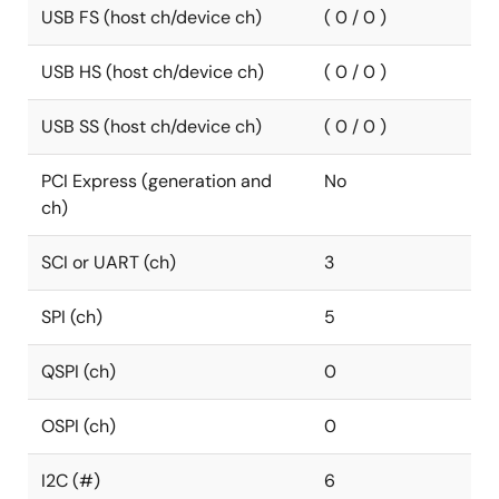
USB FS (host ch/device ch)
( 0 / 0 )
USB HS (host ch/device ch)
( 0 / 0 )
USB SS (host ch/device ch)
( 0 / 0 )
PCI Express (generation and
No
ch)
SCI or UART (ch)
3
SPI (ch)
5
QSPI (ch)
0
OSPI (ch)
0
I2C (#)
6