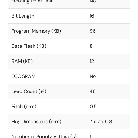
Floating Point Unit
No
Bit Length
16
Program Memory (KB)
96
Data Flash (KB)
8
RAM (KB)
12
ECC SRAM
No
Lead Count (#)
48
Pitch (mm)
0.5
Pkg. Dimensions (mm)
7 x 7 x 0.8
Number of Supply Voltage(s)
1