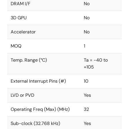
DRAM I/F
No
3D GPU
No
Accelerator
No
MOQ
1
Temp. Range (°C)
Ta = -40 to
+105
External Interrupt Pins (#)
10
LVD or PVD
Yes
Operating Freq (Max) (MHz)
32
Sub-clock (32.768 kHz)
Yes