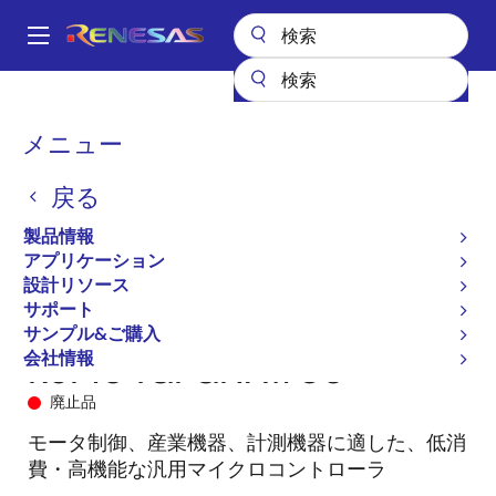
メ
イ
A
ン
Main
コ
全製品リスト
マイクロコントローラとマイクロプロセッサ
navigation
ン
RL78 低消費電力 8 & 16ビットMCU
RL78/G14
R5F104GFGNA#U0
パ
メニュー
テ
ン
ン
戻る
ツ
く
に
製品情報
ず
移
アプリケーション
動
設計リソース
サポート
サンプル&ご購入
会社情報
R5F104GFGNA#U0
廃止品
モータ制御、産業機器、計測機器に適した、低消
費・高機能な汎用マイクロコントローラ