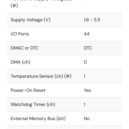
(#)
Supply Voltage (V)
1.6 - 5.5
I/O Ports
44
DMAC or DTC
DTC
DMA (ch)
0
Temperature Sensor (ch) (#)
1
Power-On Reset
Yes
Watchdog Timer (ch)
1
External Memory Bus (bit)
No