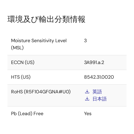
環境及び輸出分類情報
Moisture Sensitivity Level
3
(MSL)
ECCN (US)
3A991.a.2
HTS (US)
8542.31.0020
RoHS (R5F104GFGNA#U0)
英語
日本語
Pb (Lead) Free
Yes