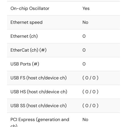
On-chip Oscillator
Yes
Ethernet speed
No
Ethernet (ch)
0
EtherCat (ch) (#)
0
USB Ports (#)
0
USB FS (host ch/device ch)
( 0 / 0 )
USB HS (host ch/device ch)
( 0 / 0 )
USB SS (host ch/device ch)
( 0 / 0 )
PCI Express (generation and
No
ch)