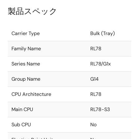
製品スペック
Carrier Type
Bulk (Tray)
Family Name
RL78
Series Name
RL78/G1x
Group Name
G14
CPU Architecture
RL78
Main CPU
RL78-S3
Sub CPU
No