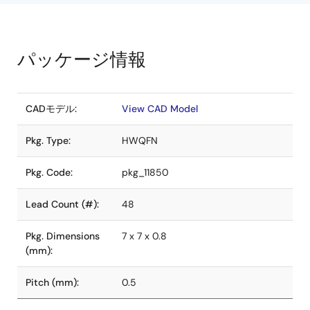
パッケージ情報
CADモデル:
View CAD Model
Pkg. Type:
HWQFN
Pkg. Code:
pkg_11850
Lead Count (#):
48
Pkg. Dimensions
7 x 7 x 0.8
(mm):
Pitch (mm):
0.5