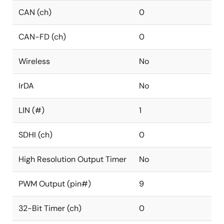
CAN (ch)
0
CAN-FD (ch)
0
Wireless
No
IrDA
No
LIN (#)
1
SDHI (ch)
0
High Resolution Output Timer
No
PWM Output (pin#)
9
32-Bit Timer (ch)
0