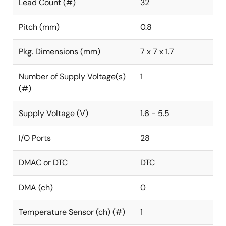
Lead Count (#)
32
Pitch (mm)
0.8
Pkg. Dimensions (mm)
7 x 7 x 1.7
Number of Supply Voltage(s)
1
(#)
Supply Voltage (V)
1.6 - 5.5
I/O Ports
28
DMAC or DTC
DTC
DMA (ch)
0
Temperature Sensor (ch) (#)
1