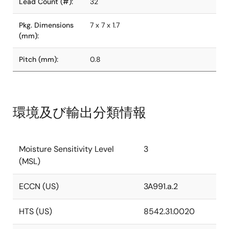
Lead Count (#):
32
Pkg. Dimensions
7 x 7 x 1.7
(mm):
Pitch (mm):
0.8
環境及び輸出分類情報
Moisture Sensitivity Level
3
(MSL)
ECCN (US)
3A991.a.2
HTS (US)
8542.31.0020