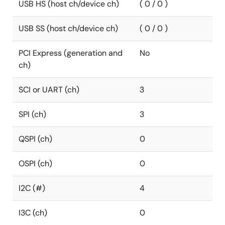
USB HS (host ch/device ch)
( 0 / 0 )
USB SS (host ch/device ch)
( 0 / 0 )
PCI Express (generation and
No
ch)
SCI or UART (ch)
3
SPI (ch)
3
QSPI (ch)
0
OSPI (ch)
0
I2C (#)
4
I3C (ch)
0