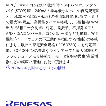
RL78/G14マイコンはCPU動作時：66μA/MHz、スタン
バイ (STOP) 時：240nAの業界最小レベルの低消費電流
と、51.2DMIPS (32MHz時) の高演算性能(RL78ファミリ
で最大)を両立。高機能タイマを搭載し、3相相補PWM
出力で3相モータ制御に対応。発振子、不揮発メモリ、
A/D・D/Aコンバータ、コンパレータなどを搭載。安全
機能 (ハードウェアの不正動作を検出する機能) の搭載
により、欧州の家電安全規格 (IEC60730) にも対応可
能。30-100ピンの豊富なラインアップと最大512KBの
フラッシュ・メモリ搭載で、モータ制御や民生/産業機
器などの幅広い用途にお使い頂けます。
RL78/G14 に関するすべての情報