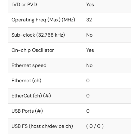
LVD or PVD
Yes
Operating Freq (Max) (MHz)
32
Sub-clock (32.768 kHz)
No
On-chip Oscillator
Yes
Ethernet speed
No
Ethernet (ch)
0
EtherCat (ch) (#)
0
USB Ports (#)
0
USB FS (host ch/device ch)
( 0 / 0 )