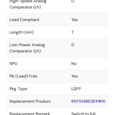
High-Speed Analog
0
Comparator (ch)
Lead Compliant
Yes
Length (mm)
7
Low-Power Analog
0
Comparator (ch)
NPU
No
Pb (Lead) Free
Yes
Pkg. Type
LQFP
Replacement Product
R5F104BEGFP#10
Replacement Remark
Switch to full