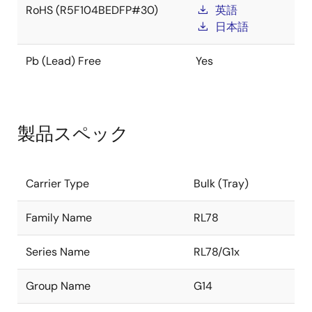
RoHS (R5F104BEDFP#30)
英語
日本語
Pb (Lead) Free
Yes
製品スペック
Carrier Type
Bulk (Tray)
Family Name
RL78
Series Name
RL78/G1x
Group Name
G14