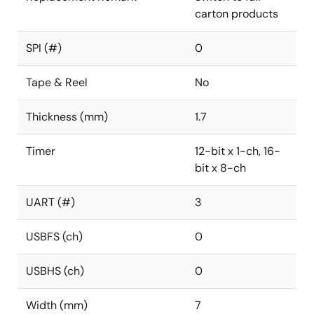
carton products
SPI (#)
0
Tape & Reel
No
Thickness (mm)
1.7
Timer
12-bit x 1-ch, 16-
bit x 8-ch
UART (#)
3
USBFS (ch)
0
USBHS (ch)
0
Width (mm)
7