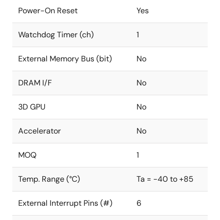
Power-On Reset
Yes
Watchdog Timer (ch)
1
External Memory Bus (bit)
No
DRAM I/F
No
3D GPU
No
Accelerator
No
MOQ
1
Temp. Range (°C)
Ta = -40 to +85
External Interrupt Pins (#)
6