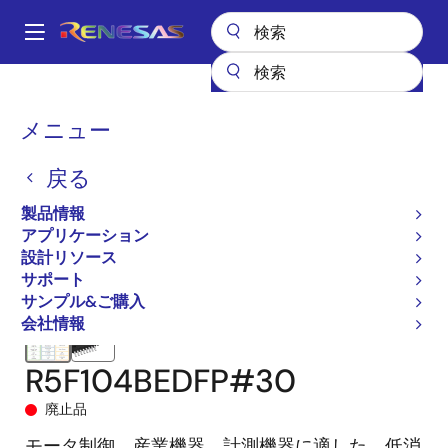
メ
イ
A
ン
Main
コ
全製品リスト
マイクロコントローラとマイクロプロセッサ
navigation
ン
RL78 低消費電力 8 & 16ビットMCU
RL78/G14
R5F104BEDFP#30
パ
メニュー
テ
ン
ン
戻る
ツ
く
に
製品情報
ず
移
アプリケーション
動
設計リソース
サポート
サンプル&ご購入
会社情報
R5F104BEDFP#30
廃止品
モータ制御、産業機器、計測機器に適した、低消