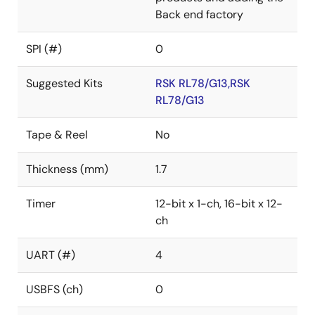
Back end factory
SPI (#)
0
Suggested Kits
RSK RL78/G13,RSK
RL78/G13
Tape & Reel
No
Thickness (mm)
1.7
Timer
12-bit x 1-ch, 16-bit x 12-
ch
UART (#)
4
USBFS (ch)
0