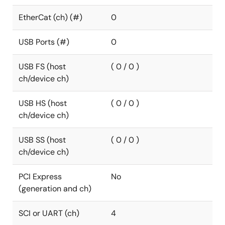
EtherCat (ch) (#)
0
USB Ports (#)
0
USB FS (host
( 0 / 0 )
ch/device ch)
USB HS (host
( 0 / 0 )
ch/device ch)
USB SS (host
( 0 / 0 )
ch/device ch)
PCI Express
No
(generation and ch)
SCI or UART (ch)
4