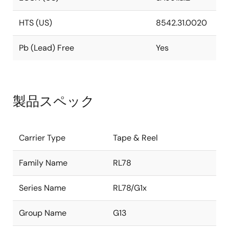
HTS (US)
8542.31.0020
Pb (Lead) Free
Yes
製品スペック
Carrier Type
Tape & Reel
Family Name
RL78
Series Name
RL78/G1x
Group Name
G13