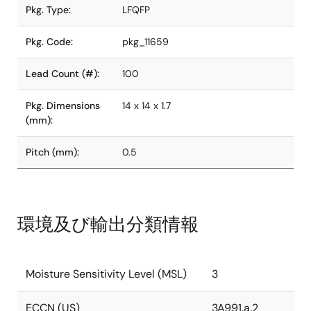
Pkg. Type:
LFQFP
Pkg. Code:
pkg_11659
Lead Count (#):
100
Pkg. Dimensions
14 x 14 x 1.7
(mm):
Pitch (mm):
0.5
環境及び輸出分類情報
Moisture Sensitivity Level (MSL)
3
ECCN (US)
3A991.a.2