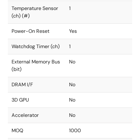
Temperature Sensor
1
(ch) (#)
Power-On Reset
Yes
Watchdog Timer (ch)
1
External Memory Bus
No
(bit)
DRAM I/F
No
3D GPU
No
Accelerator
No
MOQ
1000