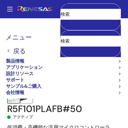
メ
イ
A
ン
Main
消去
コ
全製品リスト
マイクロコントローラとマイクロプロセッサ
navigation
ン
RL78 低消費電力 8 & 16ビットMCU
RL78/G13
R5F101PLAFB#50
パ
メニュー
テ
ン
ン
戻る
ツ
く
に
製品情報
ず
移
アプリケーション
動
設計リソース
サポート
サンプル&ご購入
会社情報
R5F101PLAFB#50
アクティブ
低消費・高機能な汎用マイクロコントローラ