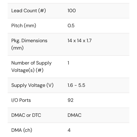
Lead Count (#)
100
Pitch (mm)
0.5
Pkg. Dimensions
14 x 14 x 1.7
(mm)
Number of Supply
1
Voltage(s) (#)
Supply Voltage (V)
1.6 - 5.5
I/O Ports
92
DMAC or DTC
DMAC
DMA (ch)
4