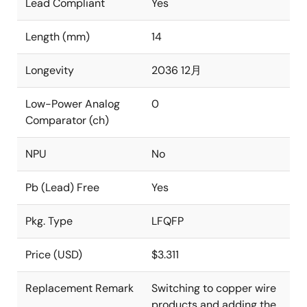
Lead Compliant
Yes
Length (mm)
14
Longevity
2036 12月
Low-Power Analog
0
Comparator (ch)
NPU
No
Pb (Lead) Free
Yes
Pkg. Type
LFQFP
Price (USD)
$3.311
Replacement Remark
Switching to copper wire
products and adding the