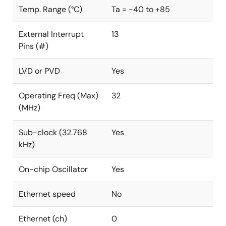
Temp. Range (°C)
Ta = -40 to +85
External Interrupt
13
Pins (#)
LVD or PVD
Yes
Operating Freq (Max)
32
(MHz)
Sub-clock (32.768
Yes
kHz)
On-chip Oscillator
Yes
Ethernet speed
No
Ethernet (ch)
0