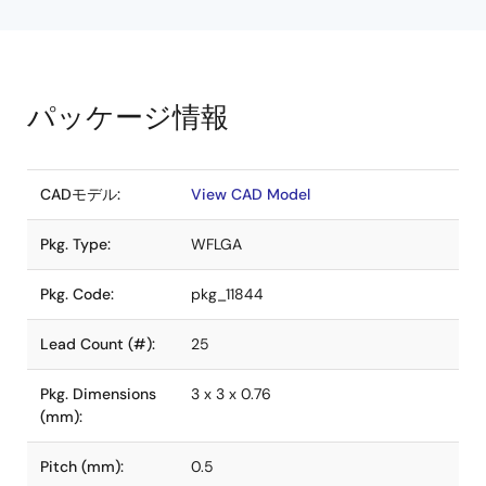
パッケージ情報
CADモデル:
View CAD Model
Pkg. Type:
WFLGA
Pkg. Code:
pkg_11844
Lead Count (#):
25
Pkg. Dimensions
3 x 3 x 0.76
(mm):
Pitch (mm):
0.5