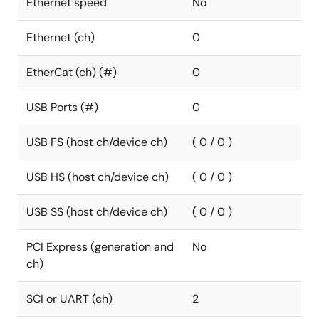
Ethernet speed
No
Ethernet (ch)
0
EtherCat (ch) (#)
0
USB Ports (#)
0
USB FS (host ch/device ch)
( 0 / 0 )
USB HS (host ch/device ch)
( 0 / 0 )
USB SS (host ch/device ch)
( 0 / 0 )
PCI Express (generation and
No
ch)
SCI or UART (ch)
2