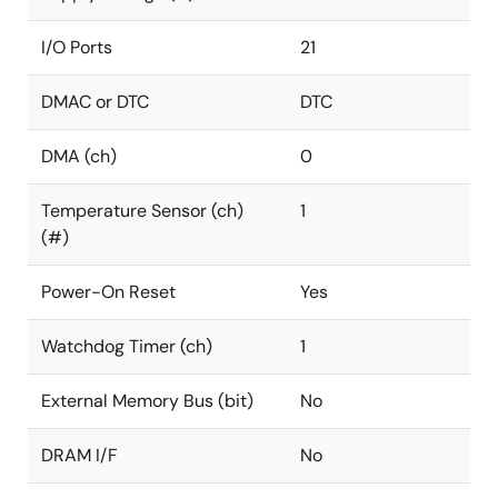
I/O Ports
21
DMAC or DTC
DTC
DMA (ch)
0
Temperature Sensor (ch)
1
(#)
Power-On Reset
Yes
Watchdog Timer (ch)
1
External Memory Bus (bit)
No
DRAM I/F
No