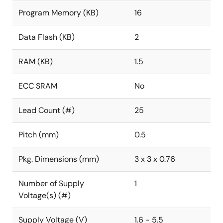
Program Memory (KB)
16
Data Flash (KB)
2
RAM (KB)
1.5
ECC SRAM
No
Lead Count (#)
25
Pitch (mm)
0.5
Pkg. Dimensions (mm)
3 x 3 x 0.76
Number of Supply
1
Voltage(s) (#)
Supply Voltage (V)
1.6 - 5.5