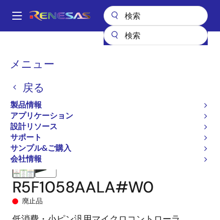
メ
イ
A
ン
Main
コ
全製品リスト
マイクロコントローラとマイクロプロセッサ
navigation
ン
RL78 低消費電力 8 & 16ビットMCU
RL78/G11
R5F1058AALA#W0
パ
メニュー
テ
ン
ン
戻る
ツ
く
に
製品情報
ず
移
アプリケーション
動
設計リソース
サポート
サンプル&ご購入
会社情報
R5F1058AALA#W0
廃止品
低消費・小ピン汎用マイクロコントローラ