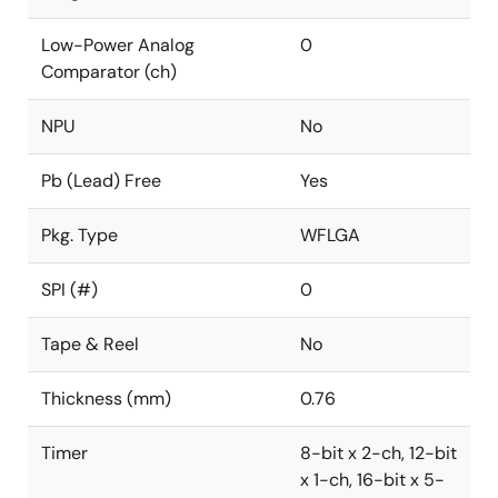
Low-Power Analog
0
Comparator (ch)
NPU
No
Pb (Lead) Free
Yes
Pkg. Type
WFLGA
SPI (#)
0
Tape & Reel
No
Thickness (mm)
0.76
Timer
8-bit x 2-ch, 12-bit
x 1-ch, 16-bit x 5-