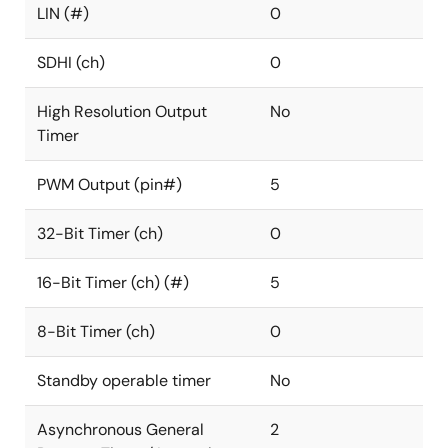
LIN (#)
0
SDHI (ch)
0
High Resolution Output
No
Timer
PWM Output (pin#)
5
32-Bit Timer (ch)
0
16-Bit Timer (ch) (#)
5
8-Bit Timer (ch)
0
Standby operable timer
No
Asynchronous General
2