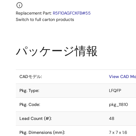
Replacement Part:
R5F10AGFCKFB#55
Switch to full carton products
パッケージ情報
CADモデル:
View CAD Mo
Pkg. Type:
LFQFP
Pkg. Code:
pkg_11810
Lead Count (#):
48
Pkg. Dimensions (mm):
7 x 7 x 1.6