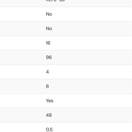
No
No
16
96
4
6
Yes
48
0.5