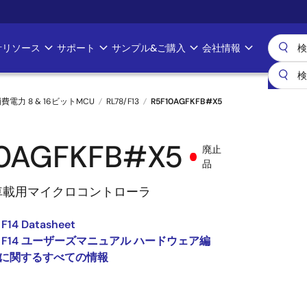
計リソース
サポート
サンプル&ご購入
会社情報
消費電力 8 & 16ビットMCU
RL78/F13
R5F10AGFKFB#X5
10AGFKFB#X5
廃止
品
車載用マイクロコントローラ
 F14 Datasheet
13, F14 ユーザーズマニュアル ハードウェア編
13 に関するすべての情報