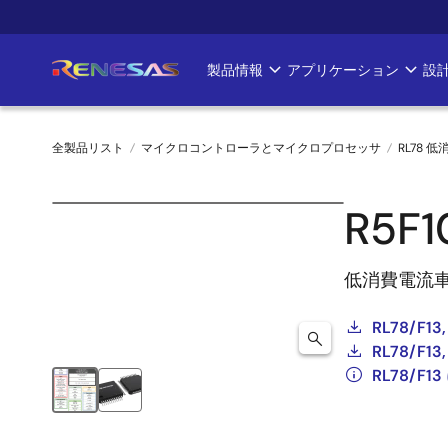
メ
イ
ン
製品情報
アプリケーション
設
Main
コ
ン
navigation
テ
全製品リスト
マイクロコントローラとマイクロプロセッサ
RL78 低
ン
ツ
パ
に
R5F
ン
移
動
く
低消費電流
ず
RL78/F13,
RL78/F
RL78/F