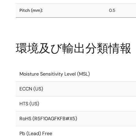
Pitch (mm):
0.5
環境及び輸出分類情報
Moisture Sensitivity Level (MSL)
ECCN (US)
HTS (US)
RoHS (R5F10AGFKFB#X5)
Pb (Lead) Free