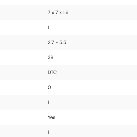
7 x 7 x 1.6
1
2.7 - 5.5
38
DTC
0
1
Yes
1