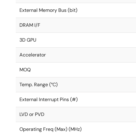
External Memory Bus (bit)
DRAM I/F
3D GPU
Accelerator
MOQ
Temp. Range (°C)
External Interrupt Pins (#)
LVD or PVD
Operating Freq (Max) (MHz)