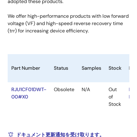
adopted these products.
We offer high-performance products with low forward
voltage (VF) and high-speed reverse recovery time
(trr) for increasing device efficiency.
Part Number
Status
Samples
Stock
Ro
RJU1CF01DWT-
Obsolete
N/A
Out
RoH
00#X0
of
RoH
Stock
ドキュメント更新通知を受け取ります。