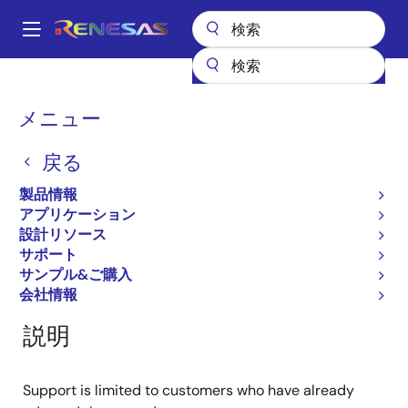
メ
イ
A
ン
Main
コ
全製品リスト
General Parts
RJU1CF01DWT
navigation
ン
パ
メニュー
RJU1CF01DWT
テ
ン
ン
戻る
廃止品
ツ
く
に
Fast Recovery Diodes
ず
製品情報
移
アプリケーション
動
設計リソース
サポート
概要
製品選択
ドキュメント
サポート
サンプル&ご購入
会社情報
説明
Support is limited to customers who have already