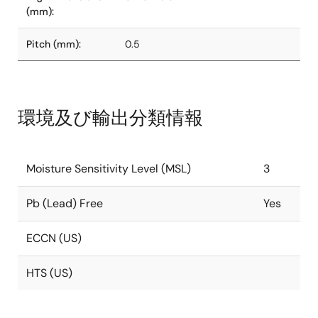
(mm):
Pitch (mm):
0.5
環境及び輸出分類情報
Moisture Sensitivity Level (MSL)
3
Pb (Lead) Free
Yes
ECCN (US)
HTS (US)