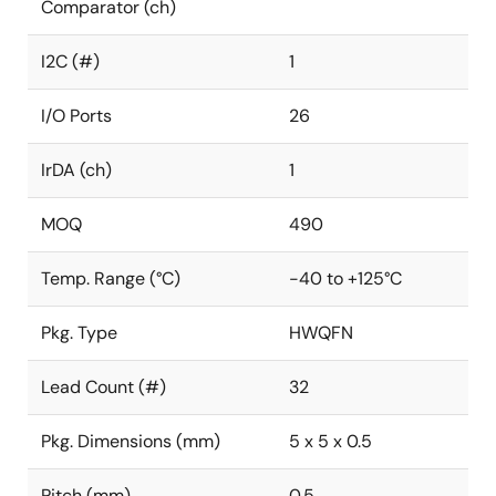
Comparator (ch)
I2C (#)
1
I/O Ports
26
IrDA (ch)
1
MOQ
490
Temp. Range (°C)
-40 to +125°C
Pkg. Type
HWQFN
Lead Count (#)
32
Pkg. Dimensions (mm)
5 x 5 x 0.5
Pitch (mm)
0.5