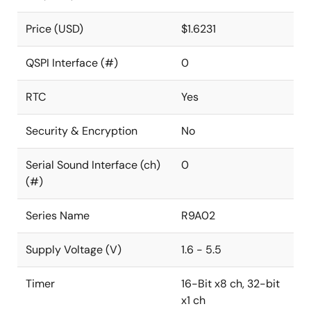
Price (USD)
$1.6231
QSPI Interface (#)
0
RTC
Yes
Security & Encryption
No
Serial Sound Interface (ch)
0
(#)
Series Name
R9A02
Supply Voltage (V)
1.6 - 5.5
Timer
16-Bit x8 ch, 32-bit
x1 ch