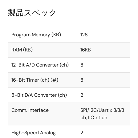
製品スペック
Program Memory (KB)
128
RAM (KB)
16KB
12-Bit A/D Converter (ch)
8
16-Bit Timer (ch) (#)
8
8-Bit D/A Converter (ch)
2
Comm. Interface
SPI/I2C/Uart x 3/3/3
ch, IIC x 1 ch
High-Speed Analog
2