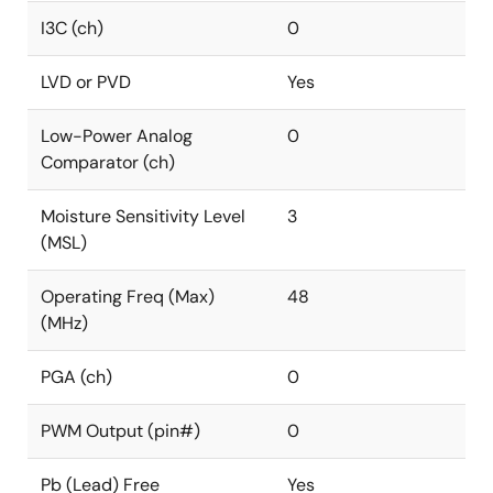
I3C (ch)
0
LVD or PVD
Yes
Low-Power Analog
0
Comparator (ch)
Moisture Sensitivity Level
3
(MSL)
Operating Freq (Max)
48
(MHz)
PGA (ch)
0
PWM Output (pin#)
0
Pb (Lead) Free
Yes