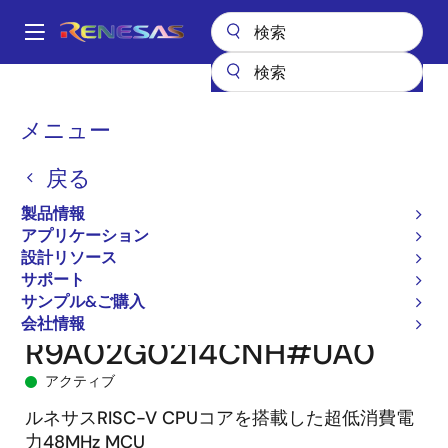
メ
イ
A
ン
Main
コ
全製品リスト
マイクロコントローラとマイクロプロセッサ
navigation
ン
RISC-V 32 & 64ビットMCUおよびMPU
R9A02G021
パ
メニュー
テ
R9A02G0214CNH#UA0
ン
ン
戻る
ツ
く
に
製品情報
ず
移
アプリケーション
動
設計リソース
サポート
サンプル&ご購入
会社情報
R9A02G0214CNH#UA0
アクティブ
ルネサスRISC-V CPUコアを搭載した超低消費電
力48MHz MCU