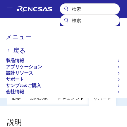
メ
イ
A
ン
Main
コ
全製品リスト
General Parts
R8A20646BG-G
navigation
ン
パ
メニュー
R8A20646BG-G
テ
ン
ン
戻る
廃止品
ツ
く
に
Network Search Engines (NSE’s)
ず
製品情報
移
アプリケーション
動
設計リソース
カタログ
サポート
サンプル&ご購入
会社情報
概要
製品選択
ドキュメント
サポート
説明