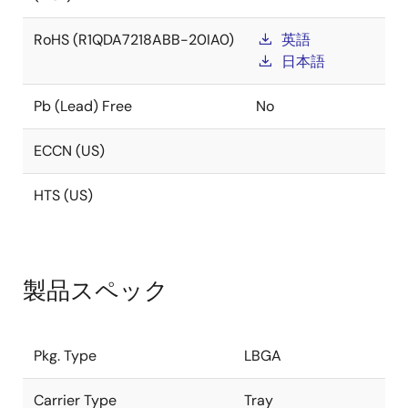
RoHS (R1QDA7218ABB-20IA0)
英語
日本語
Pb (Lead) Free
No
ECCN (US)
HTS (US)
製品スペック
Pkg. Type
LBGA
Carrier Type
Tray