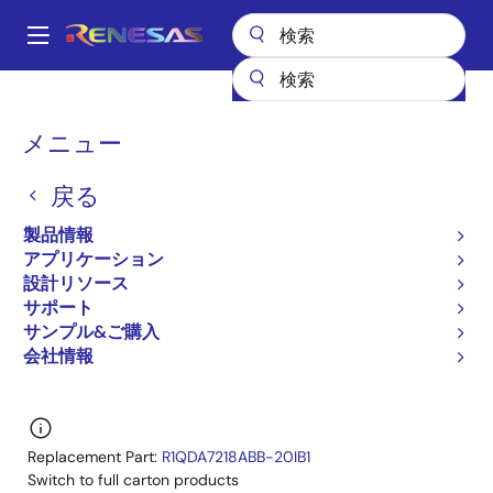
メ
イ
A
ン
Main
コ
全製品リスト
General Parts
R1QDA7218ABB-20I
navigation
ン
R1QDA7218ABB-20IA0
パ
メニュー
テ
ン
ン
R1QDA7218ABB-20IA0
戻る
ツ
く
廃止品
に
製品情報
ず
移
72-Mbit QDR™II+ SRAM 4-word Burst
アプリケーション
動
設計リソース
R1QAA7236ABB,R1QAA7218ABB,R1QDA7236ABB,R1
サポート
Datasheet
サンプル&ご購入
会社情報
R1QDA7218ABB-20I に関するすべての情報
Replacement Part:
R1QDA7218ABB-20IB1
Switch to full carton products