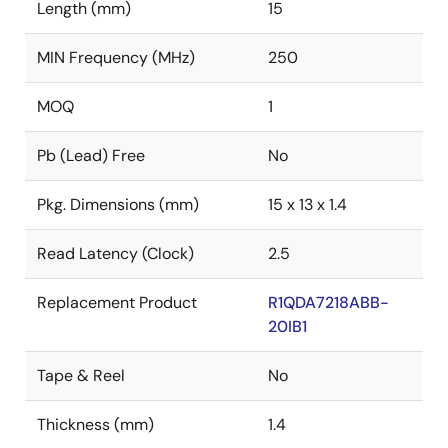
Length (mm)
15
MIN Frequency (MHz)
250
MOQ
1
Pb (Lead) Free
No
Pkg. Dimensions (mm)
15 x 13 x 1.4
Read Latency (Clock)
2.5
Replacement Product
R1QDA7218ABB-
20IB1
Tape & Reel
No
Thickness (mm)
1.4