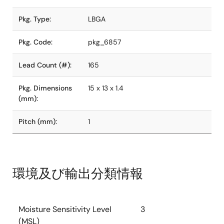
Pkg. Type:
LBGA
Pkg. Code:
pkg_6857
Lead Count (#):
165
Pkg. Dimensions
15 x 13 x 1.4
(mm):
Pitch (mm):
1
環境及び輸出分類情報
Moisture Sensitivity Level
3
(MSL)