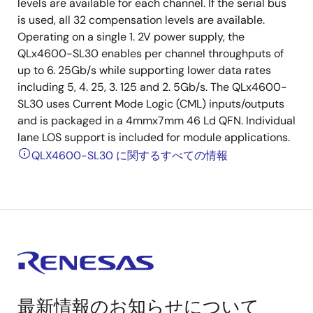
levels are available for each channel. If the serial bus
is used, all 32 compensation levels are available.
Operating on a single 1. 2V power supply, the
QLx4600-SL30 enables per channel throughputs of
up to 6. 25Gb/s while supporting lower data rates
including 5, 4. 25, 3. 125 and 2. 5Gb/s. The QLx4600-
SL30 uses Current Mode Logic (CML) inputs/outputs
and is packaged in a 4mmx7mm 46 Ld QFN. Individual
lane LOS support is included for module applications.
QLX4600-SL30 に関するすべての情報
最新情報のお知らせについて