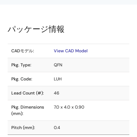
パッケージ情報
CADモデル:
View CAD Model
Pkg. Type:
QFN
Pkg. Code:
LUH
Lead Count (#):
46
Pkg. Dimensions
7.0 x 4.0 x 0.90
(mm):
Pitch (mm):
0.4