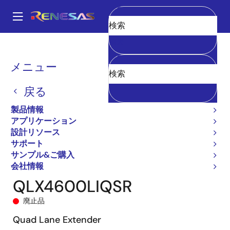
メ
イ
A
ン
Main
消去
コ
全製品リスト
General Parts
QLX4600-SL30
QLX4600LIQSR
navigation
ン
パ
メニュー
テ
ン
ン
戻る
ツ
く
に
製品情報
ず
移
アプリケーション
動
設計リソース
サポート
サンプル&ご購入
会社情報
QLX4600LIQSR
廃止品
Quad Lane Extender