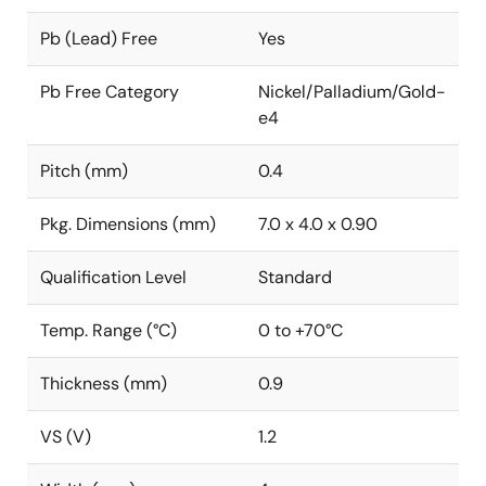
Pb (Lead) Free
Yes
Pb Free Category
Nickel/Palladium/Gold-
e4
Pitch (mm)
0.4
Pkg. Dimensions (mm)
7.0 x 4.0 x 0.90
Qualification Level
Standard
Temp. Range (°C)
0 to +70°C
Thickness (mm)
0.9
VS (V)
1.2