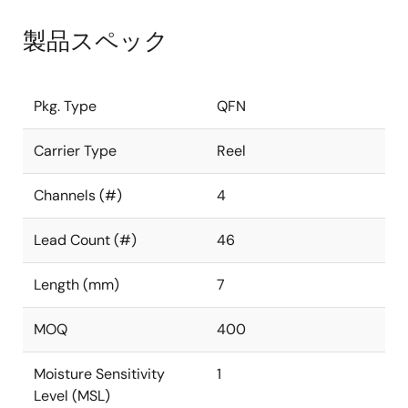
製品スペック
Pkg. Type
QFN
Carrier Type
Reel
Channels (#)
4
Lead Count (#)
46
Length (mm)
7
MOQ
400
Moisture Sensitivity
1
Level (MSL)