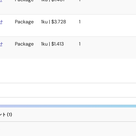
せ
Package
1ku | $3.728
1
せ
Package
1ku | $1.413
1
 (1)
ト