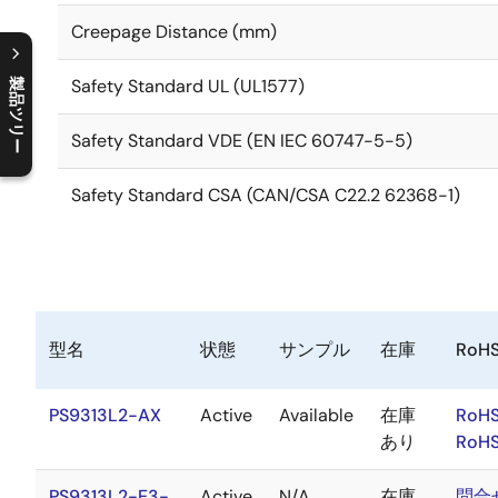
Creepage Distance (mm)
Safety Standard UL (UL1577)
製品ツリー
C
l
o
s
e
p
r
o
d
u
c
t
t
r
e
e
m
e
n
O
p
e
n
p
r
o
d
u
c
t
t
r
e
e
m
e
n
Safety Standard VDE (EN IEC 60747-5-5)
Safety Standard CSA (CAN/CSA C22.2 62368-1)
型名
状態
サンプル
在庫
RoH
PS9313L2-AX
Active
Available
在庫
RoHS
あり
RoHS
PS9313L2-E3-
Active
N/A
在庫
問合