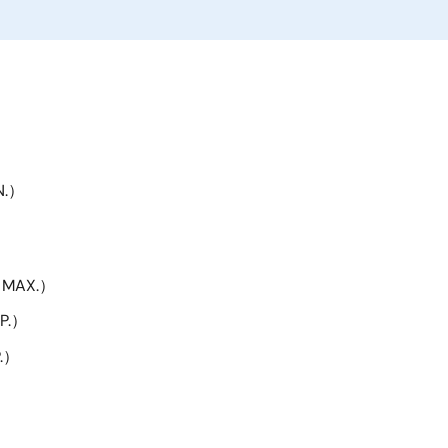
N.）
s MAX.）
YP.）
P.）