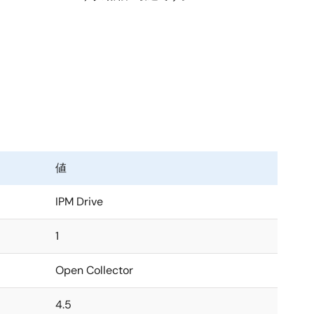
値
IPM Drive
1
Open Collector
4.5