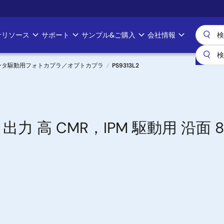
計リソース
サポート
サンプル&ご購入
会社情報
ータ駆動用フォトカプラ／オプトカプラ
PS9313L2
力 高 CMR，IPM 駆動用 沿面 8