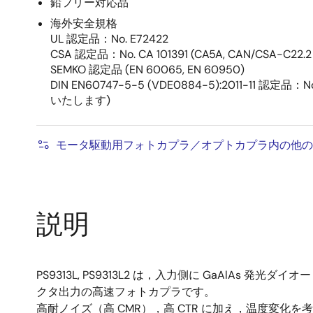
鉛フリー対応品
海外安全規格
UL 認定品：No. E72422
CSA 認定品：No. CA 101391 (CA5A, CAN/CSA-C22.2
SEMKO 認定品 (EN 60065, EN 60950)
DIN EN60747-5-5 (VDE0884-5):2011-11 認定
いたします)
モータ駆動用フォトカプラ／オプトカプラ内の他の
説明
PS9313L, PS9313L2 は，入力側に GaAl
クタ出力の高速フォトカプラです。
高耐ノイズ（高 CMR），高 CTR に加え，温度変化を考慮した