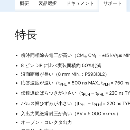
概要
製品選択
ドキュメント
サポート
特長
瞬時同相除去電圧が高い（CM
, CM
= ±15 kV/µs MI
H
L
8 ピン DIP に比べ実装面積約 50%削減
沿面距離が長い（8 mm MIN.：PS9313L2）
応答速度が速い（t
= 500 ns MAX., t
= 750 n
PHL
PLH
伝達遅延ばらつきが小さい（t
– t
= 220 ns T
PLH
PHL
パルス幅ひずみが小さい（|t
– t
| = 220 ns TY
PHL
PLH
入出力間絶縁耐圧が高い（BV = 5 000 Vr.m.s.）
オープン・コレクタ出力