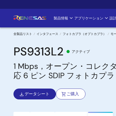
メ
イ
ン
製品情報
アプリケーション
設
Main
コ
ン
navigation
テ
全製品リスト
インタフェース
フォトカプラ（オプトカプラ）
モ
ン
パ
ツ
PS9313L2
アクティブ
に
ン
移
1 Mbps，オープン・コレクタ出
く
動
応 6 ピン SDIP フォトカプラ
ず
データシート
ご購入