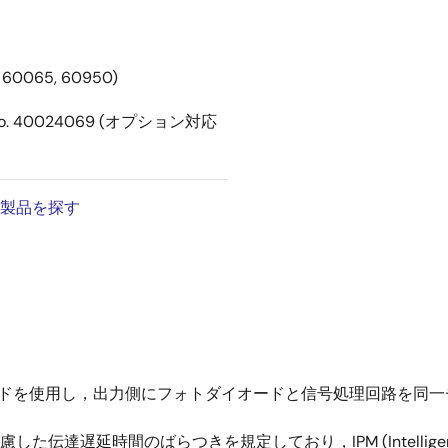
 60065, 60950)
品：No. 40024069 (オプション対応
製品を探す
As 発光ダイオードを使用し，出力側にフォトダイオードと信号処理回路
伝達遅延時間のばらつきを規定しており，IPM (Intelligent 