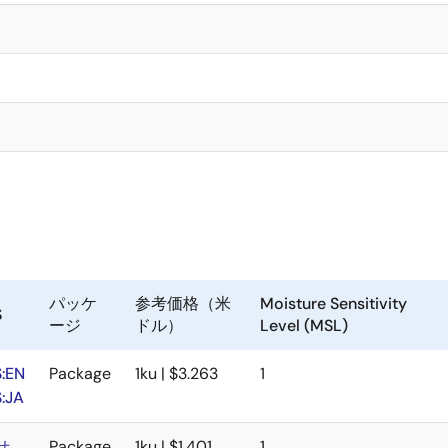
パッケ
参考価格（米
Moisture Sensitivity
S
ージ
ドル）
Level (MSL)
:EN
Package
1ku | $3.263
1
:JA
せ
Package
1ku | $1.401
1