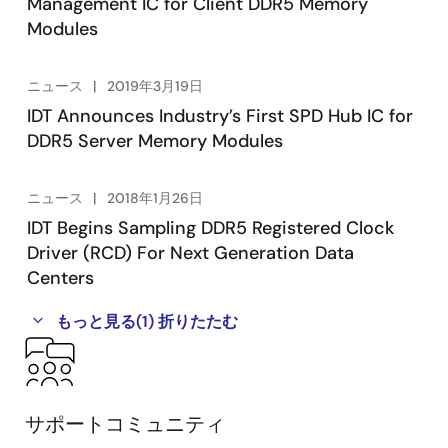
Management IC for Client DDR5 Memory
Modules
ニュース
2019年3月19日
IDT Announces Industry’s First SPD Hub IC for
DDR5 Server Memory Modules
ニュース
2018年1月26日
IDT Begins Sampling DDR5 Registered Clock
Driver (RCD) For Next Generation Data
Centers
もっと見る
(1)
折りたたむ
サポートコミュニティ