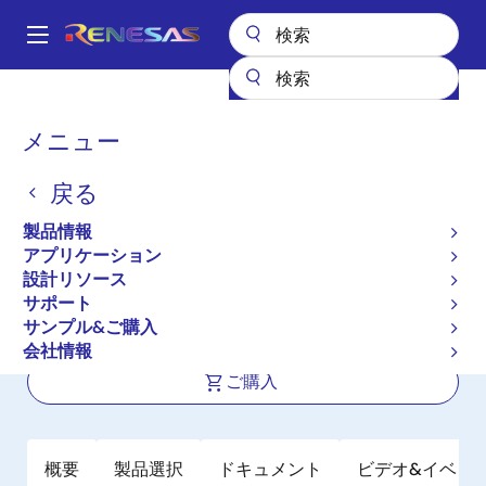
メ
イ
A
ン
Main
コ
全製品リスト
パワー & パワーマネジメント
navigation
ン
マルチチャネルパワーマネジメントIC (PMIC)
P8900
パ
メニュー
テ
ン
P8900
ン
戻る
ツ
く
アクティブ
に
ず
製品情報
DDR5 RDIMMおよびLRDIMM用パワー
移
アプリケーション
動
マネジメントIC
設計リソース
サポート
サンプル&ご購入
簡易データシート
会社情報
ご購入
概要
製品選択
ドキュメント
ビデオ&イベン