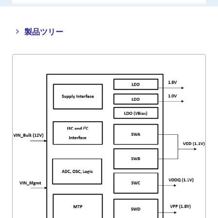
Close
Open
製品ツリー
product
product
tree
tree
menu
menu