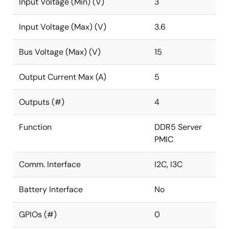
Input Voltage (Min) (V)
3
Input Voltage (Max) (V)
3.6
Bus Voltage (Max) (V)
15
Output Current Max (A)
5
Outputs (#)
4
Function
DDR5 Server
PMIC
Comm. Interface
I2C, I3C
Battery Interface
No
GPIOs (#)
0