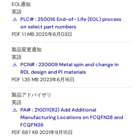
EOL通知
英語
PLC# : 250016 End-of- Life (EOL) process
on select part numbers
PDF
1.1 MB
2025年6月03日
製品変更通知
英語
PCN# : 230009 Metal spin and change in
RDL design and PI materials
PDF
1.35 MB
2023年6月16日
製品アドバイザリ
英語
PA# : 210011(R2) Add Additional
Manufacturing Locations on FCQFN28 and
FCQFN36
PDF
687 KB
2021年9月15日