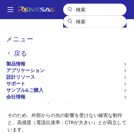
メ
イ
A
ン
Main
コ
全製品リスト
フォトカプラ 絶縁距離
navigation
ン
パ
メニュー
フォトカプラ 絶縁距離
テ
ン
ン
戻る
ツ
く
に
ず
製品情報
移
アプリケーション
動
設計リソース
当社のフォトカプラの内部構造は、次の図のように、
サポート
発光素子と受光素子との間を光透過率の高い内部樹脂
サンプル&ご購入
で充填し、さらにその外側を遮光性の高い外部樹脂で
会社情報
覆った二重構造になっています。
そのため、外部からの光の影響を受けない確実な動作
と、高感度（電流伝達率：CTRが大きい）とが両立して
います。