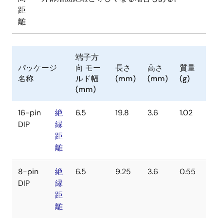
距
離
端子方
パッケージ
向 モー
長さ
高さ
質量
名称
ルド幅
(mm)
(mm)
(g)
(mm)
16-pin
絶
6.5
19.8
3.6
1.02
DIP
縁
距
離
8-pin
絶
6.5
9.25
3.6
0.55
DIP
縁
距
離