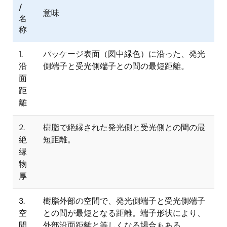
/
意味
名
称
1.
パッケージ表面（図中緑色）に沿った、発光
沿
側端子と受光側端子との間の最短距離。
面
距
離
2.
樹脂で絶縁された発光側と受光側との間の最
絶
短距離。
縁
物
厚
3.
樹脂外部の空間で、発光側端子と受光側端子
空
との間が最短となる距離。端子形状により、
間
外部沿面距離と等しくなる場合もある。