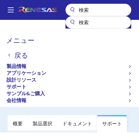
メ
イ
A
ン
Main
コ
全製品リスト
General Parts
NX7535AN-AA
navigation
ン
パ
メニュー
NX7535AN-AA
テ
ン
ン
戻る
廃止品
ツ
く
に
550 nm InGaAsP MQW-FP Laser
ず
製品情報
移
Diode Coaxial Module with Monitor PD
アプリケーション
動
設計リソース
for OTDR Application
サポート
サンプル&ご購入
データシート
会社情報
概要
製品選択
ドキュメント
サポート