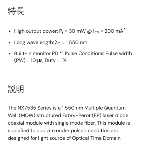
特長
*1
High output power: P
= 30 mW @ I
= 200 mA
f
FP
Long wavelength: λ
= 1 550 nm
C
Built-in monitor PD *1 Pulse Conditions: Pulse width
(PW) = 10 μs, Duty = 1%
説明
The NX7535 Series is a 1 550 nm Multiple Quantum
Well (MQW) structured Fabry-Perot (FP) laser diode
coaxial module with single mode fiber. This module is
specified to operate under pulsed condition and
designed for light source of Optical Time Domain