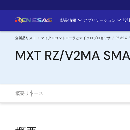
メ
イ
ン
製品情報
アプリケーション
設
Main
コ
ン
navigation
テ
全製品リスト
マイクロコントローラとマイクロプロセッサ
RZ 32 
ン
パ
MXT RZ/V2MA SMAR
ツ
に
ン
移
く
動
ず
概要
リソース