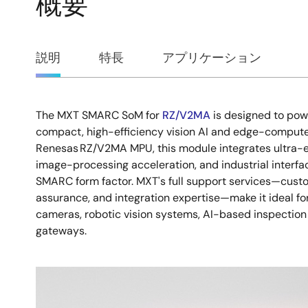
概要
概
説明
特長
アプリケーション
要
The MXT SMARC SoM for
RZ/V2MA
is designed to pow
説
compact, high-efficiency vision AI and edge-compute
Renesas RZ/V2MA MPU, this module integrates ultra-eff
明
image-processing acceleration, and industrial interfa
SMARC form factor. MXT's full support services—custom
assurance, and integration expertise—make it ideal f
cameras, robotic vision systems, AI-based inspection
gateways.
画
像