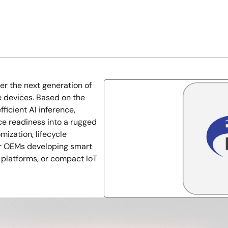
er the next generation of
 devices. Based on the
icient AI inference,
ce readiness into a rugged
ization, lifecycle
or OEMs developing smart
 platforms, or compact IoT